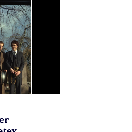
er
etex