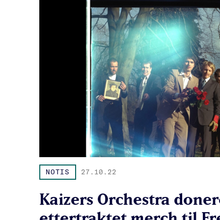
NOTIS
27.10.22
Kaizers Orchestra doner
ettertraktet merch til Fr