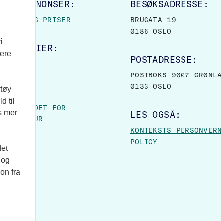
LINGSANNONSER:
BESØKSADRESSE:
MASJON OG PRISER
BRUGATA 19
0186 OSLO
i
ALE MEDIER:
vere
POSTADRESSE:
OOK
POSTBOKS 9007 GRØNL
0133 OSLO
ktøy
VER:
d til
– FORBUNDET FOR
es mer
LES OGSÅ:
 OG KULTUR
KONTEKSTS PERSONVER
POLICY
det
 og
on fra