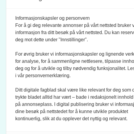
ANSVARLIG REDAKTØR:
STIL
BRAND BARSTEIN
INFOR
Informasjonskapsler og personvern
For å gi deg relevante annonser på vårt nettsted bruker v
JOURNALISTER:
SOSI
informasjon fra ditt besøk på vårt nettsted. Du kan reser
EVEN FINSRUD
FACEB
deg mot dette under "Innstillinger".
For øvrig bruker vi informasjonskapsler og lignende ver
BIDRAGSYTERE:
UTGI
for analyse, for å sammenligne nettlesere, tilpasse innhol
MAREN DUAAS, RONJA
CREO 
deg og for å utvikle og tilby nødvendig funksjonalitet. L
SAGSTUEN LARSEN, KNUT
KUNST
i vår personvernerklæring.
LØVÅS, ANLOV PETER
MATHIESEN, JO FOUGNER
Ditt digitale fagblad skal være like relevant for deg som 
SKAANSAR, EINAR STRAY,
trykte bladet alltid har vært – bade i redaksjonelt innhold
TELLEF ØGRIM.
på annonseplass. I digital publisering bruker vi informasj
dine besøk på nettstedet for å kunne utvikle produktet
STILLINGSANNONSER:
kontinuerlig, slik at du opplever det nyttig og relevant.
CHRISTINE ROKKEDAL