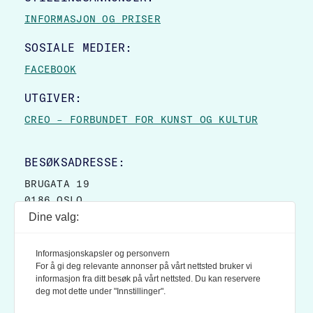
INFORMASJON OG PRISER
SOSIALE MEDIER:
FACEBOOK
UTGIVER:
CREO – FORBUNDET FOR KUNST OG KULTUR
BESØKSADRESSE:
BRUGATA 19
0186 OSLO
Dine valg:
POSTADRESSE:
POSTBOKS 9007 GRØNLAND
Informasjonskapsler og personvern
0133 OSLO
For å gi deg relevante annonser på vårt nettsted bruker vi
informasjon fra ditt besøk på vårt nettsted. Du kan reservere
deg mot dette under "Innstillinger".
LES OGSÅ: