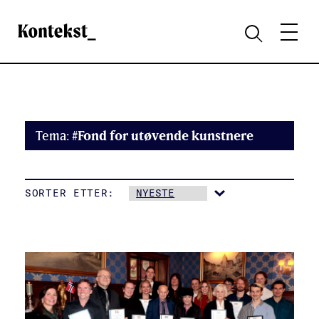
Kontekst
MENY
SØK
Tema:
#Fond for utøvende kunstnere
SORTER ETTER: