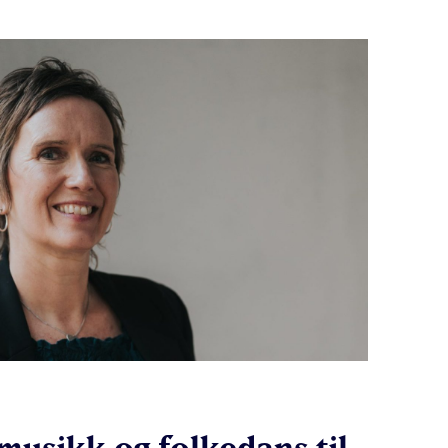
emusikk og folkedans til