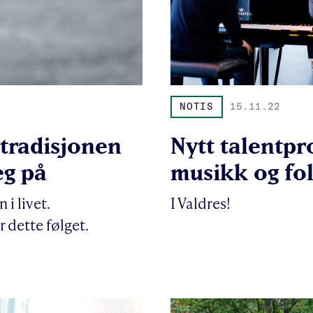
NOTIS
15.11.22
tradisjonen
Nytt talentpr
eg på
musikk og fo
i livet.
I Valdres!
r dette følget.