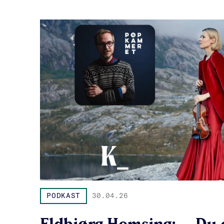
PODKAST
30.04.26
Eldbjørg Hemsing: – Du