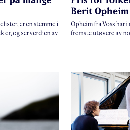
Berit Opheim
lister, er en stemme i
Opheim fra Voss har i
 er, og ser verdien av
fremste utøvere av no