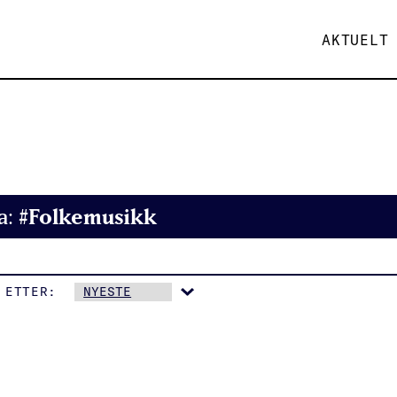
AKTUELT
#Folkemusikk
a:
 ETTER: