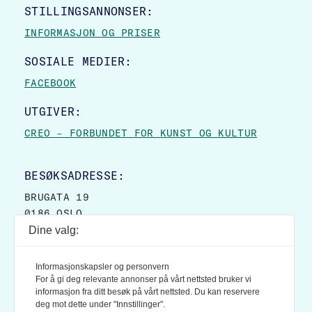
STILLINGSANNONSER:
INFORMASJON OG PRISER
SOSIALE MEDIER:
FACEBOOK
UTGIVER:
CREO – FORBUNDET FOR KUNST OG KULTUR
BESØKSADRESSE:
BRUGATA 19
0186 OSLO
Dine valg:
POSTADRESSE:
POSTBOKS 9007 GRØNLAND
Informasjonskapsler og personvern
0133 OSLO
For å gi deg relevante annonser på vårt nettsted bruker vi
informasjon fra ditt besøk på vårt nettsted. Du kan reservere
deg mot dette under "Innstillinger".
LES OGSÅ: