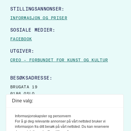
STILLINGSANNONSER:
INFORMASJON OG PRISER
SOSIALE MEDIER:
FACEBOOK
UTGIVER:
CREO – FORBUNDET FOR KUNST OG KULTUR
BESØKSADRESSE:
BRUGATA 19
0186 OSLO
Dine valg:
POSTADRESSE:
POSTBOKS 9007 GRØNLAND
Informasjonskapsler og personvern
0133 OSLO
For å gi deg relevante annonser på vårt nettsted bruker vi
informasjon fra ditt besøk på vårt nettsted. Du kan reservere