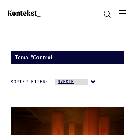
Kontekst
MENY
SØK
Tema:
#Control
SORTER ETTER: