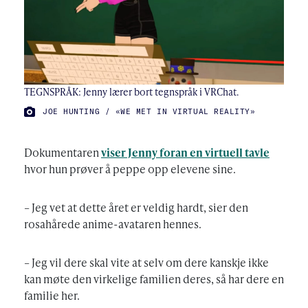
TEGNSPRÅK: Jenny lærer bort tegnspråk i VRChat.
FOTO:
JOE HUNTING / «WE MET IN VIRTUAL REALITY»
Dokumentaren
viser Jenny foran en virtuell tavle
hvor hun prøver å peppe opp elevene sine.
– Jeg vet at dette året er veldig hardt, sier den
rosahårede anime-avataren hennes.
– Jeg vil dere skal vite at selv om dere kanskje ikke
kan møte den virkelige familien deres, så har dere en
familie her.