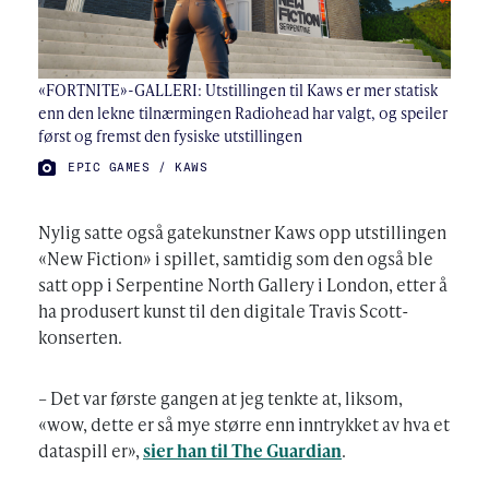
«FORTNITE»-GALLERI: Utstillingen til Kaws er mer statisk
enn den lekne tilnærmingen Radiohead har valgt, og speiler
først og fremst den fysiske utstillingen
FOTO:
EPIC GAMES / KAWS
Nylig satte også gatekunstner Kaws opp utstillingen
«New Fiction» i spillet, samtidig som den også ble
satt opp i Serpentine North Gallery i London, etter å
ha produsert kunst til den digitale Travis Scott-
konserten.
– Det var første gangen at jeg tenkte at, liksom,
«wow, dette er så mye større enn inntrykket av hva et
dataspill er»,
sier han til The Guardian
.