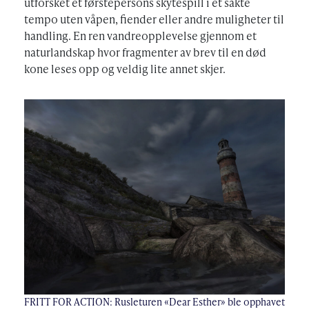
utforsket et førstepersons skytespill i et sakte
tempo uten våpen, fiender eller andre muligheter til
handling. En ren vandreopplevelse gjennom et
naturlandskap hvor fragmenter av brev til en død
kone leses opp og veldig lite annet skjer.
FRITT FOR ACTION: Rusleturen «Dear Esther» ble opphavet