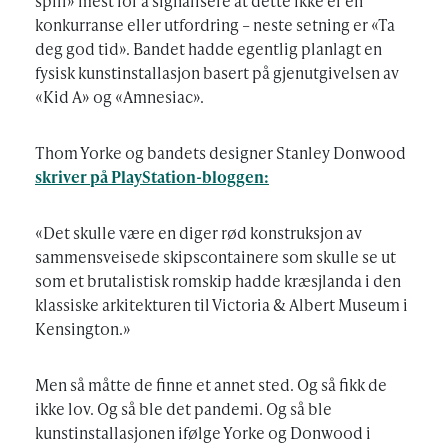
spill» mest for å signalisere at dette ikke er en
konkurranse eller utfordring – neste setning er «Ta
deg god tid». Bandet hadde egentlig planlagt en
fysisk kunstinstallasjon basert på gjenutgivelsen av
«Kid A» og «Amnesiac».
Thom Yorke og bandets designer Stanley Donwood
skriver på PlayStation-bloggen:
«Det skulle være en diger rød konstruksjon av
sammensveisede skipscontainere som skulle se ut
som et brutalistisk romskip hadde kræsjlanda i den
klassiske arkitekturen til Victoria & Albert Museum i
Kensington.»
Men så måtte de finne et annet sted. Og så fikk de
ikke lov. Og så ble det pandemi. Og så ble
kunstinstallasjonen ifølge Yorke og Donwood i