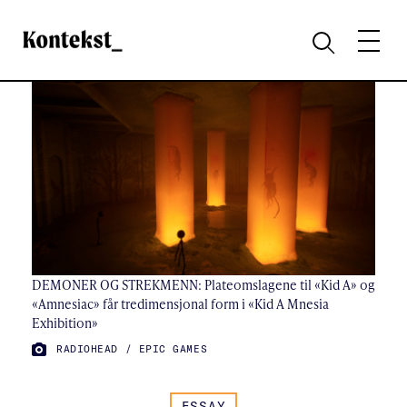
Kontekst
MENY
SØK
DEMONER OG STREKMENN: Plateomslagene til «Kid A» og
«Amnesiac» får tredimensjonal form i «Kid A Mnesia
Exhibition»
FOTO:
RADIOHEAD / EPIC GAMES
ESSAY