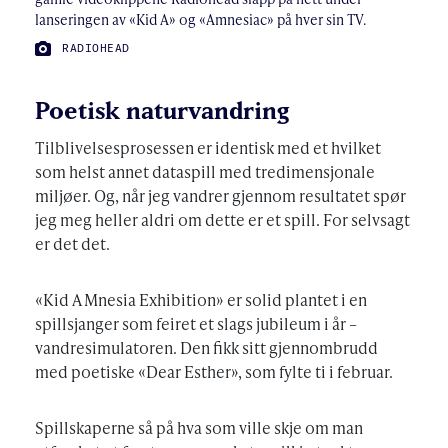
lanseringen av «Kid A» og «Amnesiac» på hver sin TV.
FOTO:
RADIOHEAD
Poetisk naturvandring
Tilblivelsesprosessen er identisk med et hvilket
som helst annet dataspill med tredimensjonale
miljøer. Og, når jeg vandrer gjennom resultatet spør
jeg meg heller aldri om dette er et spill. For selvsagt
er det det.
«Kid A Mnesia Exhibition» er solid plantet i en
spillsjanger som feiret et slags jubileum i år –
vandresimulatoren. Den fikk sitt gjennombrudd
med poetiske «Dear Esther», som fylte ti i februar.
Spillskaperne så på hva som ville skje om man