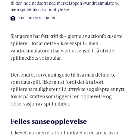
til den noe nedsettende merkelappen «vandresimulator»,
men spillet fikk stor innflytelse
FOTO:
THE CHINESE ROOM
Sjangeren har fått kritikk – gjerne av actionfokuserte
spillere – for at dette «ikke er spill», men
vandresimulatoren har vært essensiell i å utvide
spillmediets vokabular.
Den endret forventningene til hva man definerte
som dataspill. Ikke minst fordi det å ta bort
spillerens muligheter til å uttrykke seg skapte et nytt
fokus på kraften som ligger i ren opplevelse og
observasjon av spillmiljøer.
Felles sanseopplevelse
Likevel, normen er at spillmiljøet er en arena hvor