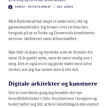
FOTO:
REMEDY ENTERTAINMENT / 505 GAMES
Men Radiohead har skapt et unikt sted, rikt og
gjennomarbeidet. Jeg bruker over en time her,
bergtatt på ny av Yorke og Donwoods kombinerte
nevrose-skriblerier anno årtusenskiftet.
Ikke fullt så dype og mystiske som de fremsto for
mine 18 år gamle øyne, men de rører stadig noe i
meg. Det er også en ro og glede møte med selve
stedet, noe jeg har savnet uten å vite det.
Digitale arkitekter og kunstnere
Det er som første gang jeg besøkte det nye
hovedbiblioteket i Oslo, hvordan noe i kroppen og
hodet løftet seg litt, at hele innstillingen min endret