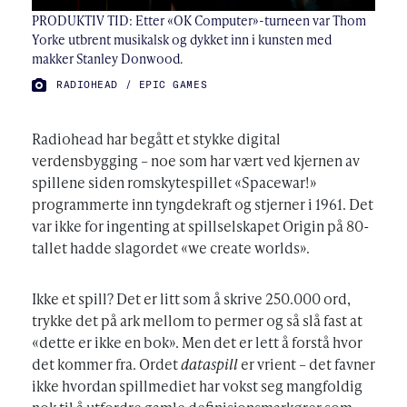
PRODUKTIV TID: Etter «OK Computer»-turneen var Thom
Yorke utbrent musikalsk og dykket inn i kunsten med
makker Stanley Donwood.
FOTO:
RADIOHEAD / EPIC GAMES
Radiohead har begått et stykke digital
verdensbygging – noe som har vært ved kjernen av
spillene siden romskytespillet «Spacewar!»
programmerte inn tyngdekraft og stjerner i 1961. Det
var ikke for ingenting at spillselskapet Origin på 80-
tallet hadde slagordet «we create worlds».
Ikke et spill? Det er litt som å skrive 250.000 ord,
trykke det på ark mellom to permer og så slå fast at
«dette er ikke en bok». Men det er lett å forstå hvor
det kommer fra. Ordet
dataspill
er vrient – det favner
ikke hvordan spillmediet har vokst seg mangfoldig