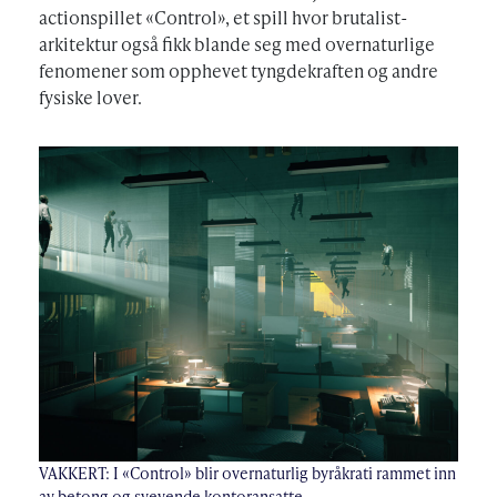
actionspillet «Control», et spill hvor brutalist-
arkitektur også fikk blande seg med overnaturlige
fenomener som opphevet tyngdekraften og andre
fysiske lover.
VAKKERT: I «Control» blir overnaturlig byråkrati rammet inn
av betong og svevende kontoransatte.