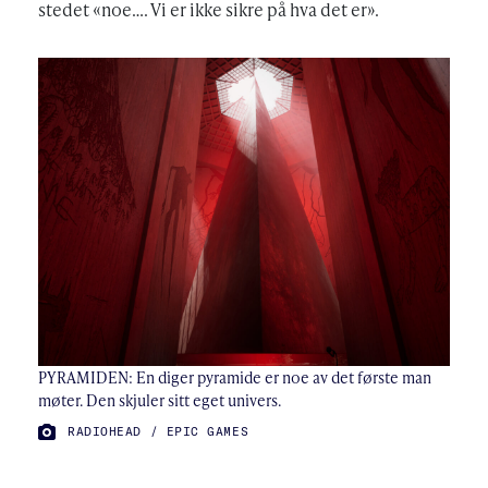
stedet «noe…. Vi er ikke sikre på hva det er».
PYRAMIDEN: En diger pyramide er noe av det første man
møter. Den skjuler sitt eget univers.
FOTO:
RADIOHEAD / EPIC GAMES