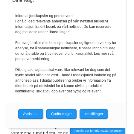
Dine valg:
Tenk på hvordan Facebook pakket inn og solgte det
mangfoldige sosiale nettet til massene i en versjon
Informasjonskapsler og personvern
som var like kald og hul som en eurotrance-groove
For å gi deg relevante annonser på vårt nettsted bruker vi
fra årtusenskiftet. Det er en god påminner om hva
informasjon fra ditt besøk på vårt nettsted. Du kan reservere
deg mot dette under "Innstillinger".
som skjer når vi ikke selv får definere rommene vi
skal leve i.
For øvrig bruker vi informasjonskapsler og lignende verktøy for
analyse, for å sammenligne nettlesere, tilpasse innhold til deg
og for å utvikle og tilby nødvendig funksjonalitet. Les mer i vår
I den fysiske verden blir det arkitekturopprør, i den
personvernerklæring.
digitale blir det senatshøringer hvor tech-kjemper
Ditt digitale fagblad skal være like relevant for deg som det
stirrer stivt foran seg mens de tar en lang slurk av
trykte bladet alltid har vært – bade i redaksjonelt innhold og på
vannglasset sitt. I begge tilfeller er gjerne resultatet
annonseplass. I digital publisering bruker vi informasjon fra
dine besøk på nettstedet for å kunne utvikle produktet
at det som allerede er bygget sjelden endres
kontinuerlig, slik at du opplever det nyttig og relevant.
nevneverdig.
Å være tilstede når avgjørelsene tas betyr noe. Om
Avvis alle
Godta valgte
Innstillinger
store deler av befolkningen ikke behersker hverken
premissene, teknologien eller kulturen som bygger
Innstillinger for informasjonskapsler
rommene rundt dem, er de heller ikke i stand til å