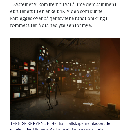
– Systemet vi kom frem til var å lime dem sammen i
et rutenett til en enkelt 4K-video som kunne
kartlegges over på fjernsynene rundt omkring i
rommet uten å dra ned ytelsen for mye.
TEKNISK KREVENDE: Her har spillskaperne plassert de
gamle videoklippene Radiohead slapp på nett under