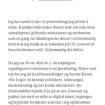
AUTHOR
Jeg har vandret inn i et plateomslag jeg pleide å
elske. Kanskje ennå elsker. Rusler side om side med
sinnabjørner, gråtende minotaurer og strekmenn
som en gang var håndtegnede skisser i en hemmelig
liten bok jeg brakk ut av baksiden på CD-coveret til
favorittalbumet mitt. Så
hemmelig
det føltes.
Da jeg var 18 var «Kid A» (+ den kjøligere
oppfølgeren «Amnesiac») en åpenbaring. Plater som
tok for seg alt fra klimaendringer og Naomi Kleins
«No Logo» til kyniske politikere, teknoangst,
medemetning og det ferske internettet. Alt
årtusenskiftet hadde å by på av uro, tonesatt og
pakket inn med en miks av digital kunst, tegninger
og kryptiske beskjeder som bar i seg spådommer