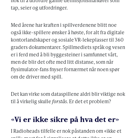
nok til å utfordre gamle definisjonsmarkører som
tap, seier og utfordringer.
Med årene har kraften i spillverdenene blitt noe
også ikke-spillere ønsker å høste, for alt fra digitale
kontorlandskaper og sosiale VR-lekeplasser til 360
graders dokumentarer. Spillmediets språk og vesen
er i ferd med å bli byggesteiner i samfunnet vårt,
men de blir det ofte med litt distanse, som når
flysimulator-fans fnyser fornærmet når noen spør
om de driver med spill.
Det kan virke som dataspillene aldri blir viktige nok
til å virkelig skulle
forstås
. Er det et problem?
«Vi er ikke sikre på hva det er»
I Radioheads tilfelle er nok påstanden om «ikke et