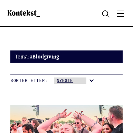
Kontekst
MENY
SØK
Tema:
#Blodgiving
SORTER ETTER: