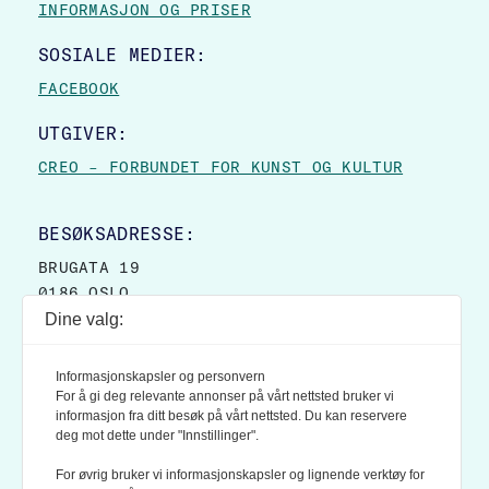
INFORMASJON OG PRISER
SOSIALE MEDIER:
FACEBOOK
UTGIVER:
CREO – FORBUNDET FOR KUNST OG KULTUR
BESØKSADRESSE:
BRUGATA 19
0186 OSLO
Dine valg:
POSTADRESSE:
POSTBOKS 9007 GRØNLAND
Informasjonskapsler og personvern
0133 OSLO
For å gi deg relevante annonser på vårt nettsted bruker vi
informasjon fra ditt besøk på vårt nettsted. Du kan reservere
deg mot dette under "Innstillinger".
LES OGSÅ:
KONTEKSTS PERSONVERN-POLICY
For øvrig bruker vi informasjonskapsler og lignende verktøy for