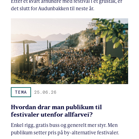
Etter et kvart århundre med festival i et grustak, er
det slutt for Audunbakken til neste år.
TEMA
25.06.26
Hvordan drar man publikum til
festivaler utenfor allfarvei?
Enkel rigg, gratis buss og generelt mer styr. Men
publikum setter pris på by-alternative festivaler.