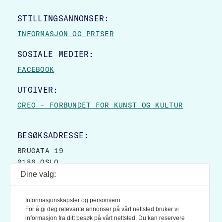
STILLINGSANNONSER:
INFORMASJON OG PRISER
SOSIALE MEDIER:
FACEBOOK
UTGIVER:
CREO – FORBUNDET FOR KUNST OG KULTUR
BESØKSADRESSE:
BRUGATA 19
0186 OSLO
Dine valg:
POSTADRESSE:
POSTBOKS 9007 GRØNLAND
Informasjonskapsler og personvern
0133 OSLO
For å gi deg relevante annonser på vårt nettsted bruker vi
informasjon fra ditt besøk på vårt nettsted. Du kan reservere