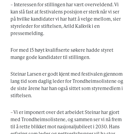
– Interessen for stillingen har vært overveldend. Vi
kan slå fast at festivalens posisjon er sterk når vi ser
på hvilke kandidater vi har hatt å velge mellom, sier
styreleder for stiftelsen, Arild Kalkvik i en
pressemelding.
For med 15 høyt kvalifiserte søkere hadde styret
mange gode kandidater til stillingen.
Steinar Larsen er godt kjent med festivalen gjennom
lang tid som daglig leder for Trondheimsolistene og
de siste årene har han også sittet som styremedlem i
stiftelsen.
– Vi er imponert over det arbeidet Steinar har gjort
med Trondheimsolistene, og sammen ser vi nå frem
til å rette blikket mot nasjonaljubileet i 2030. Hans
erfaring som leder og nettverksbygger vil ha stor