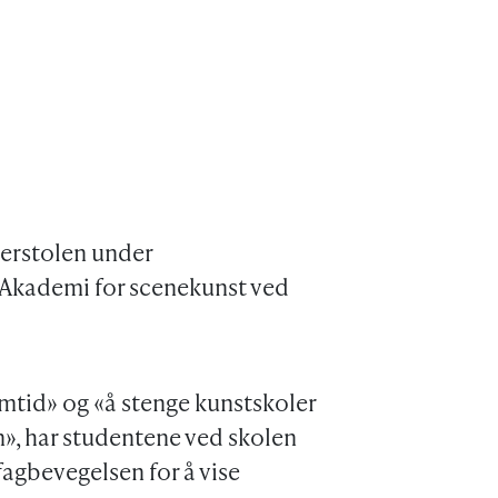
lerstolen under
Akademi for scenekunst ved
mtid» og «å stenge kunstskoler
en», har studentene ved skolen
 fagbevegelsen for å vise