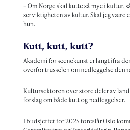
– Om Norge skal kutte så mye i kultur, 
ser viktigheten av kultur. Skal jeg være e
hun.
Kutt, kutt, kutt?
Akademi for scenekunst er langt ifra de
overfor trusselen om nedleggelse denn
Kultursektoren over store deler av lande
forslag om både kutt og nedleggelser.
I budsjettet for 2025 foreslår Oslo ko
Centralteatret og Teaterkjeller’n. Popse