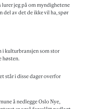
så lurer jeg på om myndighetene
n del av det de ikke vil ha, spør
n i kulturbransjen som stor
e høsten.
t står i disse dager overfor
mmune å nedlegge Oslo Nye,
nteret er også foreslått nedlagt.