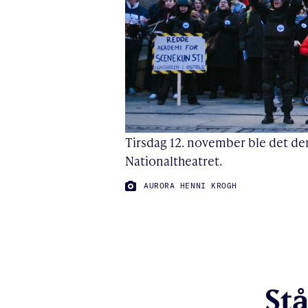
Tirsdag 12. november ble det de
Nationaltheatret.
FOTO:
AURORA HENNI KROGH
Stå