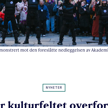
monstrert mot den foreslåtte nedleggelsen av Akademi
NYHETER
r kulturfeltet overfo