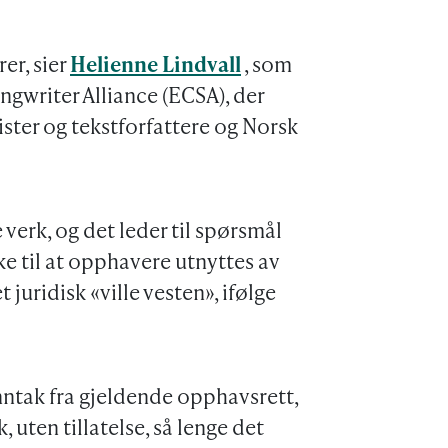
er, sier
Helienne Lindvall
, som
gwriter Alliance (ECSA), der
ter og tekstforfattere og Norsk
 verk, og det leder til spørsmål
ke til at opphavere utnyttes av
juridisk «ville vesten», ifølge
nntak fra gjeldende opphavsrett,
, uten tillatelse, så lenge det