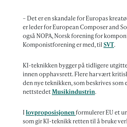
– Det er en skandale for Europas kreatør
er leder for European Composer and Son
også NOPA, Norsk forening for komponis
Komponistforening er med, til
SVT
.
KI-teknikken bygger på tidligere utgitte
innen opphavsrett. Flere har vært kritis
den nye teknikken, som beskrives som et 
nettstedet
Musikindustrin
.
I
lovproposisjonen
formulerer EU et u
som gir KI-teknikk retten til å bruke verk