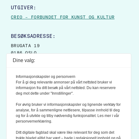
UTGIVER:
CREO – FORBUNDET FOR KUNST OG KULTUR
BESØKSADRESSE:
BRUGATA 19
0186 OSLO
Dine valg:
POSTADRESSE:
POSTBOKS 9007 GRØNLAND
Informasjonskapsler og personvern
0133 OSLO
For å gi deg relevante annonser på vårt nettsted bruker vi
informasjon fra ditt besøk på vårt nettsted. Du kan reservere
deg mot dette under "Innstillinger".
LES OGSÅ:
KONTEKSTS PERSONVERN-POLICY
For øvrig bruker vi informasjonskapsler og lignende verktøy for
analyse, for å sammenligne nettlesere, tilpasse innhold til deg
og for å utvikle og tilby nødvendig funksjonalitet. Les mer i vår
personvernerklæring.
Ditt digitale fagblad skal være like relevant for deg som det
trykte bladet alltid har vært – bade i redaksjonelt innhold og på