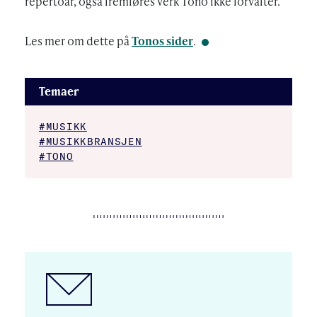
repertoar, også fremføres verk Tono ikke forvalter.
Les mer om dette på
Tonos sider
.
Temaer
#MUSIKK
#MUSIKKBRANSJEN
#TONO