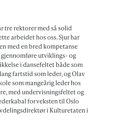
år tre rektorer med så solid
ette arbeidet hos oss. Sjur har
mmen med en bred kompetanse
 å gjennomføre utviklings- og
kikkelse i dansefeltet både som
ang fartstid som leder, og Olav
urskole som mangeårig leder hos
ere, med undervisningsfeltet og
derkabal for veksten til Oslo
vdelingsdirektør i Kulturetaten i