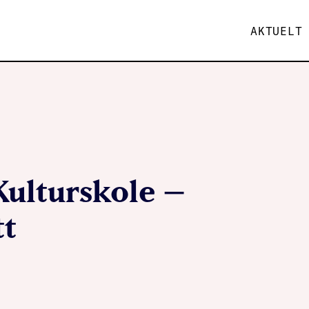
AKTUELT
 Kulturskole –
tt