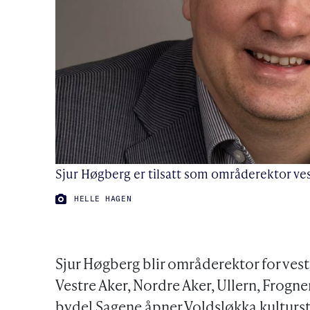
Sjur Høgberg er tilsatt som områderektor ves
FOTO:
HELLE HAGEN
Sjur Høgberg blir områderektor for ves
Vestre Aker, Nordre Aker, Ullern, Frogne
bydel Sagene åpner Voldsløkka kulturs