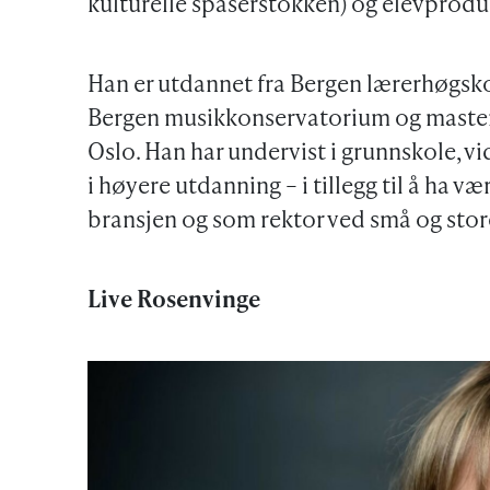
kulturelle spaserstokken) og elevprodu
Han er utdannet fra Bergen lærerhøgsko
Bergen musikkonservatorium og masterut
Oslo. Han har undervist i grunnskole, v
i høyere utdanning – i tillegg til å ha vær
bransjen og som rektor ved små og store
Live Rosenvinge