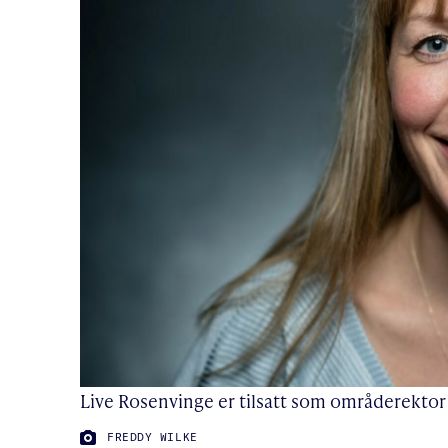
Live Rosenvinge er tilsatt som områderekto
FOTO:
FREDDY WILKE