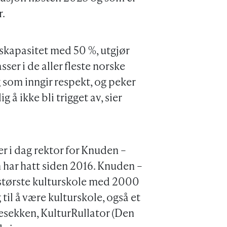
r.
sskapasitet med 50 %, utgjør
ser i de aller fleste norske
g som inngir respekt, og peker
å ikke bli trigget av, sier
er i dag rektor for Knuden –
n har hatt siden 2016. Knuden –
 største kulturskole med 2000
 til å være kulturskole, også et
esekken, KulturRullator (Den