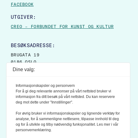
FACEBOOK
UTGIVER:
CREO – FORBUNDET FOR KUNST OG KULTUR
BESØKSADRESSE:
BRUGATA 19
0186 OSLO
Dine valg:
POSTADRESSE:
POSTBOKS 9007 GRØNLAND
Informasjonskapsler og personvern
0133 OSLO
For å gi deg relevante annonser på vårt nettsted bruker vi
informasjon fra ditt besøk på vårt nettsted. Du kan reservere
deg mot dette under "Innstillinger".
LES OGSÅ:
KONTEKSTS PERSONVERN-POLICY
For øvrig bruker vi informasjonskapsler og lignende verktøy for
analyse, for å sammenligne nettlesere, tilpasse innhold til deg
og for å utvikle og tilby nødvendig funksjonalitet. Les mer i vår
personvernerklæring.