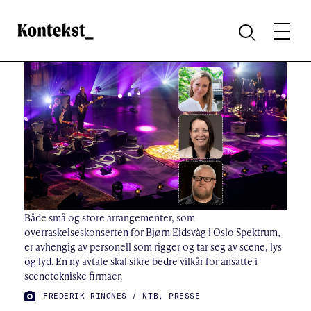
Kontekst
MENY
SØK
Både små og store arrangementer, som
overraskelseskonserten for Bjørn Eidsvåg i Oslo Spektrum,
er avhengig av personell som rigger og tar seg av scene, lys
og lyd. En ny avtale skal sikre bedre vilkår for ansatte i
scenetekniske firmaer.
FOTO:
FREDERIK RINGNES / NTB, PRESSE