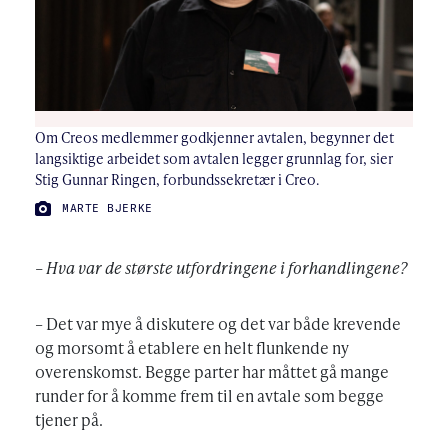
Om Creos medlemmer godkjenner avtalen, begynner det
langsiktige arbeidet som avtalen legger grunnlag for, sier
Stig Gunnar Ringen, forbundssekretær i Creo.
FOTO:
MARTE BJERKE
– Hva var de største utfordringene i forhandlingene?
– Det var mye å diskutere og det var både krevende
og morsomt å etablere en helt flunkende ny
overenskomst. Begge parter har måttet gå mange
runder for å komme frem til en avtale som begge
tjener på.