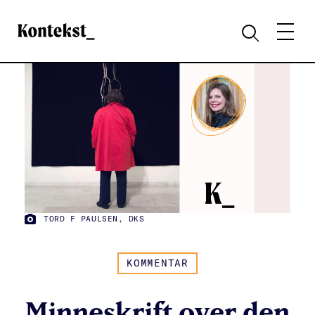
Kontekst
MENY
SØK
TORD F PAULSEN, DKS
FOTO:
KOMMENTAR
Minneskrift over den