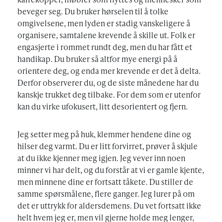
beveger seg. Du bruker hørselen til å tolke
omgivelsene, men lyden er stadig vanskeligere å
organisere, samtalene krevende å skille ut. Folk er
engasjerte i rommet rundt deg, men du har fått et
handikap. Du bruker så altfor mye energi på å
orientere deg, og enda mer krevende er det å delta.
Derfor observerer du, og de siste månedene har du
kanskje trukket deg tilbake. For dem som er utenfor
kan du virke ufokusert, litt desorientert og fjern.
Jeg setter meg på huk, klemmer hendene dine og
hilser deg varmt. Du er litt forvirret, prøver å skjule
at du ikke kjenner meg igjen. Jeg vever inn noen
minner vi har delt, og du forstår at vi er gamle kjente,
men minnene dine er fortsatt tåkete. Du stiller de
samme spørsmålene, flere ganger. Jeg lurer på om
det er uttrykk for aldersdemens. Du vet fortsatt ikke
helt hvem jeg er, men vil gjerne holde meg lenger,