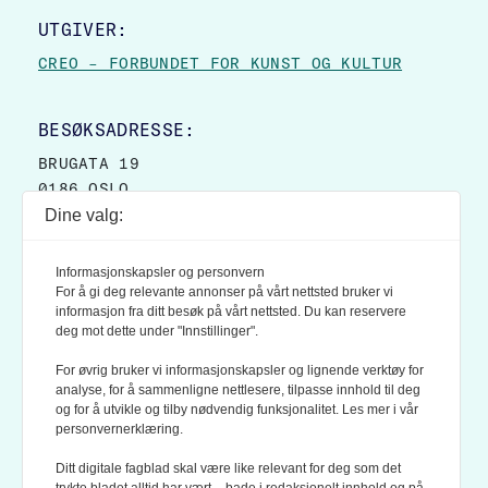
UTGIVER:
CREO – FORBUNDET FOR KUNST OG KULTUR
BESØKSADRESSE:
BRUGATA 19
0186 OSLO
Dine valg:
POSTADRESSE:
POSTBOKS 9007 GRØNLAND
Informasjonskapsler og personvern
0133 OSLO
For å gi deg relevante annonser på vårt nettsted bruker vi
informasjon fra ditt besøk på vårt nettsted. Du kan reservere
deg mot dette under "Innstillinger".
LES OGSÅ:
KONTEKSTS PERSONVERN-POLICY
For øvrig bruker vi informasjonskapsler og lignende verktøy for
analyse, for å sammenligne nettlesere, tilpasse innhold til deg
og for å utvikle og tilby nødvendig funksjonalitet. Les mer i vår
personvernerklæring.
Ditt digitale fagblad skal være like relevant for deg som det