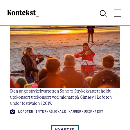
Kontekst
MENY
SØK
Den unge strykekvartetten Sonoro Strykekvartett holdt
utekonsert utekonsert ved midnatt på Gimsøy i Lofoten
under festivalen i 2019.
FOTO:
LOFOTEN INTERNASJONALE KAMMERMUSIKKFEST
NYHETER