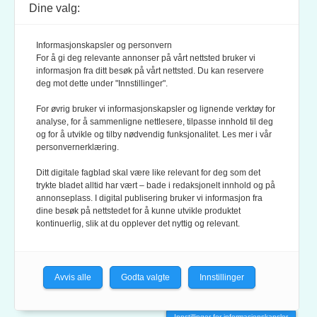
Dine valg:
POSTADRESSE:
POSTBOKS 9007 GRØNLAND
Informasjonskapsler og personvern
0133 OSLO
For å gi deg relevante annonser på vårt nettsted bruker vi
informasjon fra ditt besøk på vårt nettsted. Du kan reservere
deg mot dette under "Innstillinger".
LES OGSÅ:
KONTEKSTS PERSONVERN-POLICY
For øvrig bruker vi informasjonskapsler og lignende verktøy for
analyse, for å sammenligne nettlesere, tilpasse innhold til deg
og for å utvikle og tilby nødvendig funksjonalitet. Les mer i vår
personvernerklæring.
Ditt digitale fagblad skal være like relevant for deg som det
trykte bladet alltid har vært – bade i redaksjonelt innhold og på
annonseplass. I digital publisering bruker vi informasjon fra
dine besøk på nettstedet for å kunne utvikle produktet
KONTEKST ER MEDLEM AV FAGPRESSEN OG
kontinuerlig, slik at du opplever det nyttig og relevant.
NORSK TIDSSKRIFTFORENING.
REDAKSJONEN FØLGER
REDAKTØRPLAKATEN
OG
VÆR VARSOM-PLAKATEN
Avvis alle
Godta valgte
Innstillinger
Innstillinger for informasjonskapsler