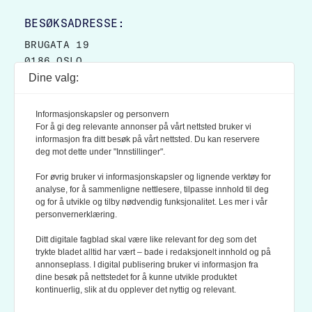
BESØKSADRESSE:
BRUGATA 19
0186 OSLO
Dine valg:
POSTADRESSE:
POSTBOKS 9007 GRØNLAND
Informasjonskapsler og personvern
0133 OSLO
For å gi deg relevante annonser på vårt nettsted bruker vi
informasjon fra ditt besøk på vårt nettsted. Du kan reservere
deg mot dette under "Innstillinger".
LES OGSÅ:
KONTEKSTS PERSONVERN-POLICY
For øvrig bruker vi informasjonskapsler og lignende verktøy for
analyse, for å sammenligne nettlesere, tilpasse innhold til deg
og for å utvikle og tilby nødvendig funksjonalitet. Les mer i vår
personvernerklæring.
Ditt digitale fagblad skal være like relevant for deg som det
trykte bladet alltid har vært – bade i redaksjonelt innhold og på
annonseplass. I digital publisering bruker vi informasjon fra
dine besøk på nettstedet for å kunne utvikle produktet
KONTEKST ER MEDLEM AV FAGPRESSEN OG
kontinuerlig, slik at du opplever det nyttig og relevant.
NORSK TIDSSKRIFTFORENING.