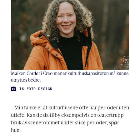
Maiken Garder i Creo mener kulturhuskapasiteten må kunne
utnyttes bedre.
FOTO:
TS FOTO DESIGN
– Min tanke er at kulturhusene ofte har perioder uten
utleie. Kan de da tilby eksempelvis en teatertrupp
bruk av scenerommet under slike perioder, spør
hun.