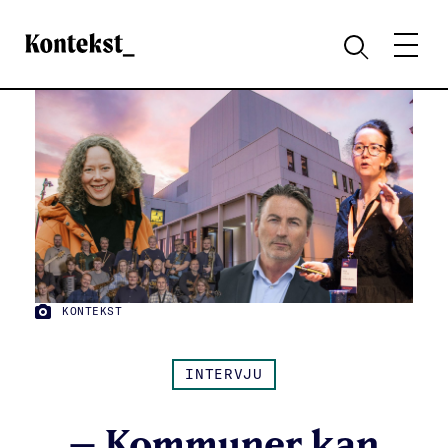
Kontekst
MENY
SØK
KONTEKST
FOTO:
INTERVJU
– Kommuner kan