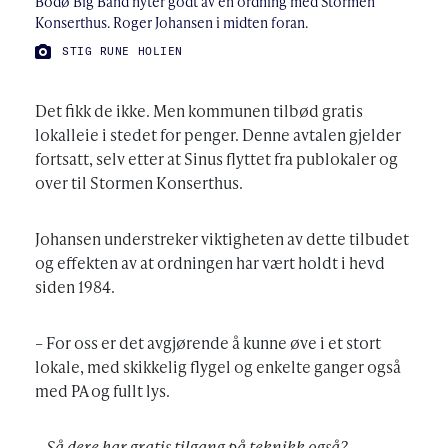
Bodø Big Band nyter godt av en ordning med Stormen
Konserthus. Roger Johansen i midten foran.
FOTO:
STIG RUNE HOLIEN
Det fikk de ikke. Men kommunen tilbød gratis
lokalleie i stedet for penger. Denne avtalen gjelder
fortsatt, selv etter at Sinus flyttet fra publokaler og
over til Stormen Konserthus.
Johansen understreker viktigheten av dette tilbudet
og effekten av at ordningen har vært holdt i hevd
siden 1984.
– For oss er det avgjørende å kunne øve i et stort
lokale, med skikkelig flygel og enkelte ganger også
med PA og fullt lys.
– Så dere har gratis tilgang på teknikk også?