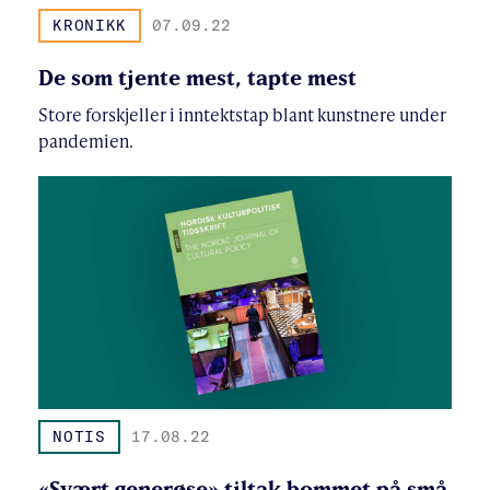
KRONIKK
07.09.22
De som tjente mest, tapte mest
Store forskjeller i inntektstap blant kunstnere under
pandemien.
NOTIS
17.08.22
«Svært generøse» tiltak bommet på små