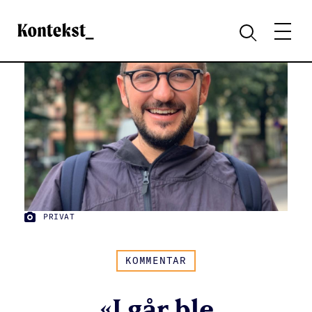
Kontekst
MENY
SØK
PRIVAT
FOTO:
KOMMENTAR
«I går ble