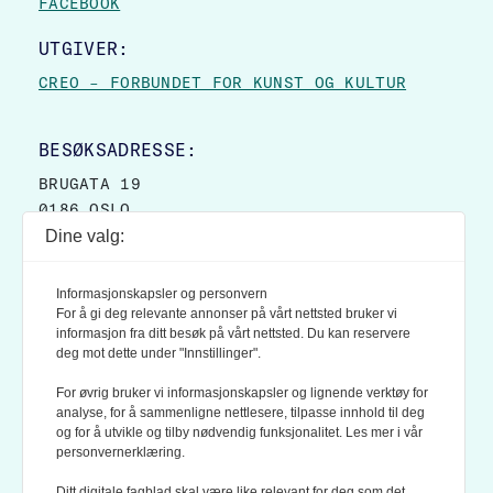
FACEBOOK
UTGIVER:
CREO – FORBUNDET FOR KUNST OG KULTUR
BESØKSADRESSE:
BRUGATA 19
0186 OSLO
Dine valg:
POSTADRESSE:
POSTBOKS 9007 GRØNLAND
Informasjonskapsler og personvern
0133 OSLO
For å gi deg relevante annonser på vårt nettsted bruker vi
informasjon fra ditt besøk på vårt nettsted. Du kan reservere
deg mot dette under "Innstillinger".
LES OGSÅ:
KONTEKSTS PERSONVERN-POLICY
For øvrig bruker vi informasjonskapsler og lignende verktøy for
analyse, for å sammenligne nettlesere, tilpasse innhold til deg
og for å utvikle og tilby nødvendig funksjonalitet. Les mer i vår
personvernerklæring.
Ditt digitale fagblad skal være like relevant for deg som det