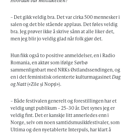
Hvordan var mottakelsen?
– Det gikk veldig bra. Det var cirka 500 mennesker i
salen og det ble stående applaus. Det føles veldig
bra. Jeg prøver ikke å skrive sånn at alle liker det,
men jeg blir jo veldig glad når folk gjør det.
Hun fikk også to positive anmeldelser, en i Radio
Romania, en aktør som ifølge Sørbø
sammenlignbart med NRKs Østlandssendingen, og
en i det feministisk orienterte kulturmagasinet
Dag
og Natt
(«Zile și Nopți»).
– Både festivalen generelt og forestillingen har et
veldig ungt publikum – 25–30 år. Det synes jeg er
veldig fint. Det er kanskje litt annerledes enn i
Norge, selv om noen samtidsmusikkfestivaler, som
Ultima og den nyetablerte Interpuls, har klart å