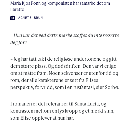
Maria Kjos Fonn og komponisten har samarbeidet om
libretto.
FOTO:
AGNETE BRUN
– Hva var det ved dette mørke stoffet du interesserte
deg for?
– Jeg har tatt tak i de religiøse undertonene og gitt
dem større plass. Og dødsdriften. Den var vi enige
om at måtte fram. Noen sekvenser er utenfor tid og
rom, der alle karakterene er sett fra Elises
perspektiv, forvridd, som i en rusfantasi, sier Sørbø.
I romanen er det referanser til Santa Lucia, og
kontrasten mellom en lys kropp og et mørkt sinn,
som Elise opplever at hun har.