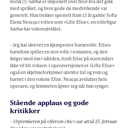
norsk (!). Sørbø er imponert over hvor bra det gikk
med språket, og hvor gode de medvirkende var
generelt. Hun trekker spesielt fram 13 år gamle Sofia
Elena Neacșu i rollen som «Lille Elise», en rollefigur
Sørbø har videreutviklet.
– Jeg har skrevet en kjempestor barnerolle. Elises
barndom spiller en stor rolle i romanen, og den
følger med inn i nåtiden, fordi Elise på noen måter
ikke vil bli voksen. I operaversjonen er «Lille Elise»
også en skjebneforkynner utenfor tid og rom og
barnet i den voksne Elise. Neacșu avslutter hele
operaen, og himmelen åpner seg når hun synger.
Stående applaus og gode
kritikker
– Urpremieren på «Heroin chic» var altså 25. februar.