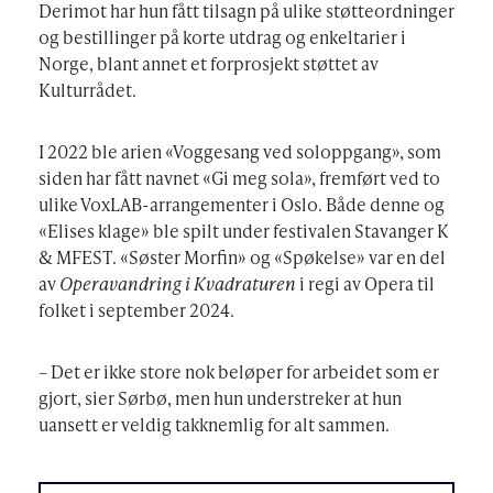
Derimot har hun fått tilsagn på ulike støtteordninger
og bestillinger på korte utdrag og enkeltarier i
Norge, blant annet et forprosjekt støttet av
Kulturrådet.
I 2022 ble arien «Voggesang ved soloppgang», som
siden har fått navnet «Gi meg sola», fremført ved to
ulike VoxLAB-arrangementer i Oslo. Både denne og
«Elises klage» ble spilt under festivalen Stavanger K
& MFEST. «Søster Morfin» og «Spøkelse» var en del
av
Operavandring i Kvadraturen
i regi av Opera til
folket i september 2024.
– Det er ikke store nok beløper for arbeidet som er
gjort, sier Sørbø, men hun understreker at hun
uansett er veldig takknemlig for alt sammen.