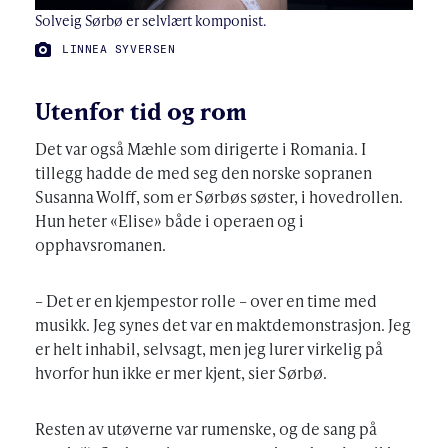
Solveig Sørbø er selvlært komponist.
FOTO:
LINNEA SYVERSEN
Utenfor tid og rom
Det var også Mæhle som dirigerte i Romania. I
tillegg hadde de med seg den norske sopranen
Susanna Wolff, som er Sørbøs søster, i hovedrollen.
Hun heter «Elise» både i operaen og i
opphavsromanen.
– Det er en kjempestor rolle – over en time med
musikk. Jeg synes det var en maktdemonstrasjon. Jeg
er helt inhabil, selvsagt, men jeg lurer virkelig på
hvorfor hun ikke er mer kjent, sier Sørbø.
Resten av utøverne var rumenske, og de sang på