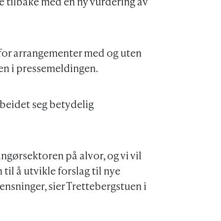
me tilbake med en ny vurdering av
e for arrangementer med og uten
åden i pressemeldingen.
beidet seg betydelig
angørsektoren på alvor, og vi vil
l å utvikle forslag til nye
ensninger, sier Trettebergstuen i