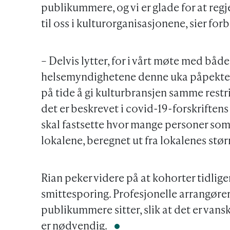
publikummere, og vi er glade for at regjer
til oss i kulturorganisasjonene, sier fo
– Delvis lytter, for i vårt møte med bå
helsemyndighetene denne uka påpekte e
på tide å gi kulturbransjen samme restr
det er beskrevet i covid-19-forskriftens
skal fastsette hvor mange personer som 
lokalene, beregnet ut fra lokalenes stør
Rian peker videre på at kohorter tidliger
smittesporing. Profesjonelle arrangører 
publikummere sitter, slik at det er vansk
er nødvendig.