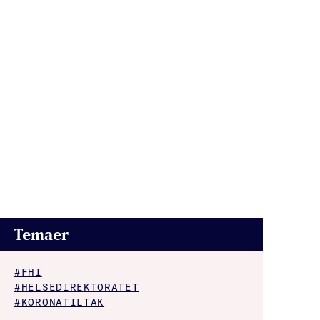
Temaer
#FHI
#HELSEDIREKTORATET
#KORONATILTAK