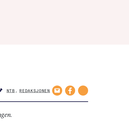
NTB
,
REDAKSJONEN
AUTHOR
AUTHOR
ngen.