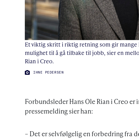
Et viktig skritt i riktig retning som gir man
mulighet til å gå tilbake til jobb, sier en m
Rian i Creo.
FOTO:
IHNE PEDERSEN
Forbundsleder Hans Ole Rian i Creo er im
pressemelding sier han:
– Det er selvfølgelig en forbedring fra 