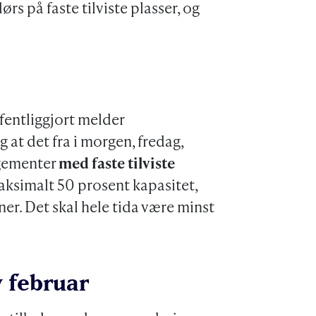
s på faste tilviste plasser, og
ffentliggjort melder
at det fra i morgen, fredag,
gementer
med faste tilviste
aksimalt 50 prosent kapasitet,
ner. Det skal hele tida være minst
v februar