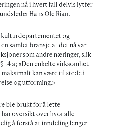
ingen nå i hvert fall delvis lytter
rbundsleder Hans Ole Rian.
de kulturdepartementet og
n samlet bransje at det nå var
iksjoner som andre næringer, slik
 § 14 a; «Den enkelte virksomhet
maksimalt kan være til stede i
relse og utforming.»
e ble brukt for å lette
har oversikt over hvor alle
elig å forstå at inndeling lenger