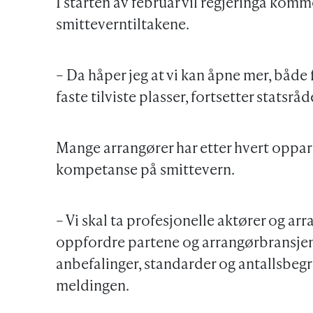
I starten av februar vil regjeringa kom
smitteverntiltakene.
– Da håper jeg at vi kan åpne mer, båd
faste tilviste plasser, fortsetter statsr
Mange arrangører har etter hvert oppar
kompetanse på smittevern.
– Vi skal ta profesjonelle aktører og arr
oppfordre partene og arrangørbransjen ti
anbefalinger, standarder og antallsbegr
meldingen.