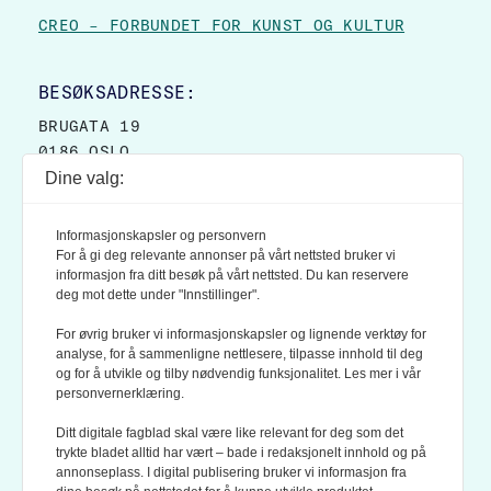
CREO – FORBUNDET FOR KUNST OG KULTUR
BESØKSADRESSE:
BRUGATA 19
0186 OSLO
Dine valg:
POSTADRESSE:
POSTBOKS 9007 GRØNLAND
Informasjonskapsler og personvern
0133 OSLO
For å gi deg relevante annonser på vårt nettsted bruker vi
informasjon fra ditt besøk på vårt nettsted. Du kan reservere
deg mot dette under "Innstillinger".
LES OGSÅ:
KONTEKSTS PERSONVERN-POLICY
For øvrig bruker vi informasjonskapsler og lignende verktøy for
analyse, for å sammenligne nettlesere, tilpasse innhold til deg
og for å utvikle og tilby nødvendig funksjonalitet. Les mer i vår
personvernerklæring.
Ditt digitale fagblad skal være like relevant for deg som det
trykte bladet alltid har vært – bade i redaksjonelt innhold og på
annonseplass. I digital publisering bruker vi informasjon fra