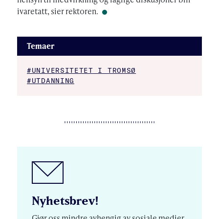
ivaretatt, sier rektoren.
Temaer
#UNIVERSITETET I TROMSØ
#UTDANNING
Nyhetsbrev!
Gjør oss mindre avhengig av sosiale medier.