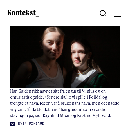
Kontekst
MENY
SØK
Han Gaiden fikk navnet sitt fra en tur til Vilnius og en
entusiastisk guide. «Senere skulle vi spille i Folldal og
trengte et navn. Ideen var å bruke hans navn, men det hadde
vi glemt. Så da ble det bare ‘han guiden’ som vi endret
stavingen på, sier Ragnhild Moan og Kristine Myhrvold.
FOTO:
EVEN FINSRUD