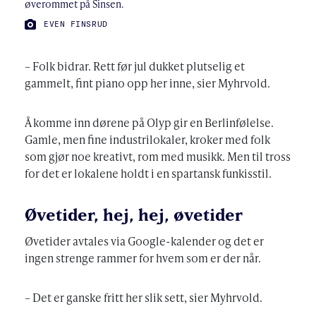
øverommet på Sinsen.
FOTO:
EVEN FINSRUD
– Folk bidrar. Rett før jul dukket plutselig et
gammelt, fint piano opp her inne, sier Myhrvold.
Å komme inn dørene på Olyp gir en Berlinfølelse.
Gamle, men fine industrilokaler, kroker med folk
som gjør noe kreativt, rom med musikk. Men til tross
for det er lokalene holdt i en spartansk funkisstil.
Øvetider, hej, hej, øvetider
Øvetider avtales via Google-kalender og det er
ingen strenge rammer for hvem som er der når.
– Det er ganske fritt her slik sett, sier Myhrvold.