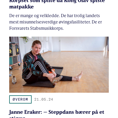
Korpset som spilte da Kong Olav spiste
matpakke
De er mange og velkledde. De har trolig landets
mest misunnelsesverdige øvingsfasiliteter. De er
Forsvarets Stabsmusikkorps.
ØVEROM
21.05.24
Janne Eraker: – Steppdans bærer på et