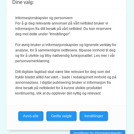
Dine valg:
POSTADRESSE:
POSTBOKS 9007 GRØNLAND
Informasjonskapsler og personvern
0133 OSLO
For å gi deg relevante annonser på vårt nettsted bruker vi
informasjon fra ditt besøk på vårt nettsted. Du kan reservere
deg mot dette under "Innstillinger".
LES OGSÅ:
KONTEKSTS PERSONVERN-POLICY
For øvrig bruker vi informasjonskapsler og lignende verktøy for
analyse, for å sammenligne nettlesere, tilpasse innhold til deg
og for å utvikle og tilby nødvendig funksjonalitet. Les mer i vår
personvernerklæring.
Ditt digitale fagblad skal være like relevant for deg som det
trykte bladet alltid har vært – bade i redaksjonelt innhold og på
annonseplass. I digital publisering bruker vi informasjon fra
dine besøk på nettstedet for å kunne utvikle produktet
KONTEKST ER MEDLEM AV FAGPRESSEN OG
kontinuerlig, slik at du opplever det nyttig og relevant.
NORSK TIDSSKRIFTFORENING.
REDAKSJONEN FØLGER
REDAKTØRPLAKATEN
OG
VÆR VARSOM-PLAKATEN
Avvis alle
Godta valgte
Innstillinger
Innstillinger for informasjonskapsler