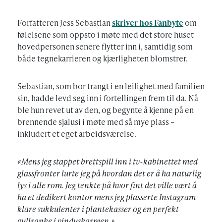
Forfatteren Jess Sebastian
skriver hos Fanbyte
om
følelsene som oppsto i møte med det store huset
hovedpersonen senere flytter inn i, samtidig som
både tegnekarrieren og kjærligheten blomstrer.
Sebastian, som bor trangt i en leilighet med familien
sin, hadde levd seg inn i fortellingen frem til da. Nå
ble hun revet ut av den, og begynte å kjenne på en
brennende sjalusi i møte med så mye plass –
inkludert et eget arbeidsværelse.
«Mens jeg stappet brettspill inn i tv-kabinettet med
glassfronter lurte jeg på hvordan det er å ha naturlig
lys i alle rom. Jeg tenkte på hvor fint det ville vært å
ha et dedikert kontor mens jeg plasserte Instagram-
klare sukkulenter i plantekasser og en perfekt
gullranke i vinduskarmen.»