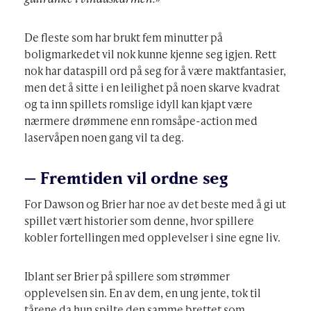
De fleste som har brukt fem minutter på
boligmarkedet vil nok kunne kjenne seg igjen. Rett
nok har dataspill ord på seg for å være maktfantasier,
men det å sitte i en leilighet på noen skarve kvadrat
og ta inn spillets romslige idyll kan kjapt være
nærmere drømmene enn romsåpe-action med
laservåpen noen gang vil ta deg.
– Fremtiden vil ordne seg
For Dawson og Brier har noe av det beste med å gi ut
spillet vært historier som denne, hvor spillere
kobler fortellingen med opplevelser i sine egne liv.
Iblant ser Brier på spillere som strømmer
opplevelsen sin. En av dem, en ung jente, tok til
tårene da hun spilte den samme brettet som