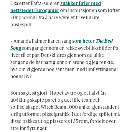
Uka etter Bafta-seieren
snakker Brier med
nettstedet Eurogamer
om inspirasjonen som løftet
«Unpacking» fra å bare være et trivelig lite
puslespill.
– Amanda Palmer har en sang
som heter
The Bed
Song
som går gjennom en rekke øyeblikksbilder fra
livet til et par. Det skildres gjennom de ulike
sengene de har hatt gjennom årene og jeg tenkte,
hva om vi gjorde noe sånt men med innflyttingene i
noens liv?
Som sagt, så gjort. I løpet av tre og et halvt års
utvikling skapte paret og det lille teamet i
spillselskapet Witch Beam 1000 unike gjenstander i
sirlig utformet pikselgrafikk. I det ferdige spillet må
disse pakkes ut og plasseres i 35 rom, fordelt over
åtte innflyttinger.