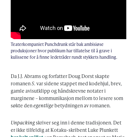
Teaterkompaniet Punchdrunk står bak ambisiøse
produksjoner hvor publikum har tillatelse til å grave i
kulissene for å finne ledetråder rundt stykkets handling.
Da J.J. Abrams og forfatter Doug Dorst skapte
romanen
S.
var sidene stappet med kodehjul, brev,
gamle avisutklipp og håndskrevne notater i
marginene – kommunikasjon mellom to lesere som
søkte den
egentlige
betydningen av romanen.
Unpacking
skriver seg inn i denne tradisjonen. Det
er ikke tilfeldig at Kotaku-skribent Luke Plunkett