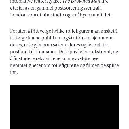
interaktive teaterstykket
The Drowned Man
fire
etasjer av en gammel postsorteringssentral i
London som et filmstudio og småbyen rundt det.
Foruten å fritt velge hvilke rollefigurer man ønsket å
fotfølge kunne publikum også utforske hjemmene
deres, rote gjennom sakene deres og lese alt fra
postkort til filmmanus. Detaljnivået var ekstremt, og
å finstudere rekvisittene kunne avsløre nye
hemmeligheter om rollefigurene og filmen de spilte
inn.