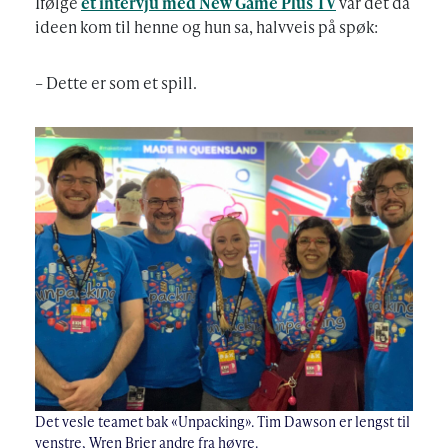
Ifølge
et intervju med New Game Plus TV
var det da
ideen kom til henne og hun sa, halvveis på spøk:
– Dette er som et spill.
Det vesle teamet bak «Unpacking». Tim Dawson er lengst til
venstre, Wren Brier andre fra høyre.