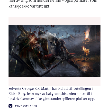
nær av ting som hender henne – også på måter som
kanskje ikke var tiltenkt.
Selveste George R.R. Martin har bidratt til fortellingen i
Elden Ring, hvor mye av bakgrunnshistorien hintes til i
beskrivelsene av ulike gjenstander spilleren plukker opp.
FOTO:
FROMSOFTWARE