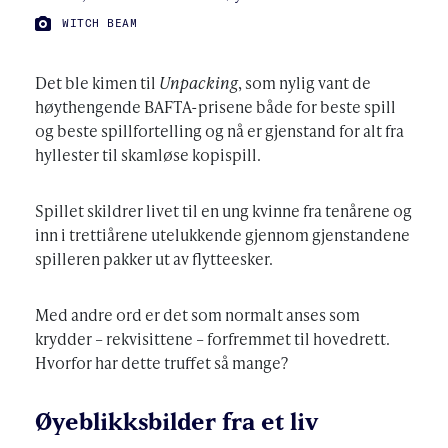
FOTO:
WITCH BEAM
Det ble kimen til
Unpacking
, som nylig vant de
høythengende BAFTA-prisene både for beste spill
og beste spillfortelling og nå er gjenstand for alt fra
hyllester til skamløse kopispill.
Spillet skildrer livet til en ung kvinne fra tenårene og
inn i trettiårene utelukkende gjennom gjenstandene
spilleren pakker ut av flytteesker.
Med andre ord er det som normalt anses som
krydder – rekvisittene – forfremmet til hovedrett.
Hvorfor har dette truffet så mange?
Øyeblikksbilder fra et liv