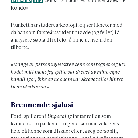
har kalt spillet
«en Rorschach-test sponset av Marie
Kondo».
Plunkett har studert arkeologi, og ser likheter med
da han som førsteårsstudent prøvde (og feilet) i å
analysere søpla til folk for å finne ut hvem den
tilhørte.
«Mange av personlighetstrekkene som tegnet seg ut i
hodet mitt mens jeg spilte var drevet av mine egne
handlinger, ikke av noe som var skrevet eller hintet
til av utviklerne.»
Brennende sjalusi
Fordi spilleren i
Unpacking
inntar rollen som
kvinnen som pakker ut tingene kan man vekselvis
heie på henne som tilskuer eller ta seg personlig