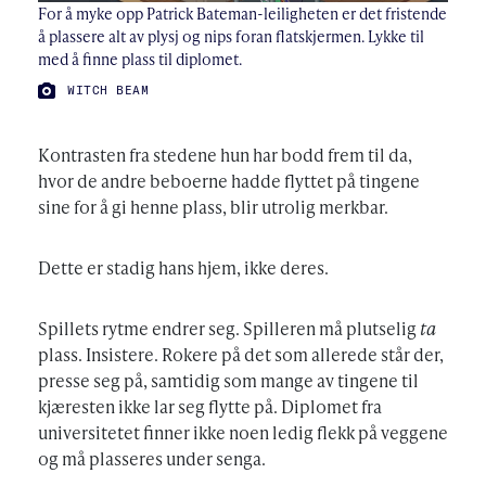
For å myke opp Patrick Bateman-leiligheten er det fristende
å plassere alt av plysj og nips foran flatskjermen. Lykke til
med å finne plass til diplomet.
FOTO:
WITCH BEAM
Kontrasten fra stedene hun har bodd frem til da,
hvor de andre beboerne hadde flyttet på tingene
sine for å gi henne plass, blir utrolig merkbar.
Dette er stadig hans hjem, ikke deres.
Spillets rytme endrer seg. Spilleren må plutselig
ta
plass. Insistere. Rokere på det som allerede står der,
presse seg på, samtidig som mange av tingene til
kjæresten ikke lar seg flytte på. Diplomet fra
universitetet finner ikke noen ledig flekk på veggene
og må plasseres under senga.