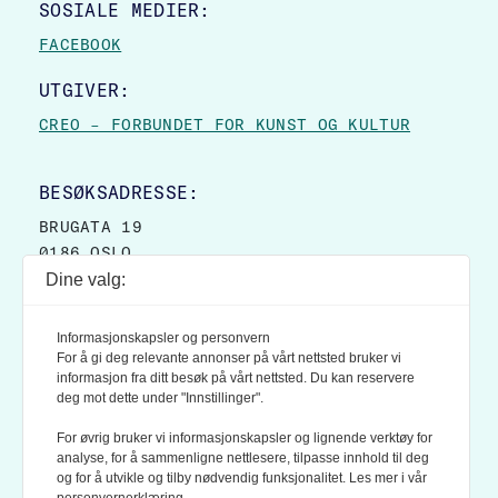
SOSIALE MEDIER:
FACEBOOK
UTGIVER:
CREO – FORBUNDET FOR KUNST OG KULTUR
BESØKSADRESSE:
BRUGATA 19
0186 OSLO
Dine valg:
POSTADRESSE:
POSTBOKS 9007 GRØNLAND
Informasjonskapsler og personvern
0133 OSLO
For å gi deg relevante annonser på vårt nettsted bruker vi
informasjon fra ditt besøk på vårt nettsted. Du kan reservere
deg mot dette under "Innstillinger".
LES OGSÅ:
KONTEKSTS PERSONVERN-POLICY
For øvrig bruker vi informasjonskapsler og lignende verktøy for
analyse, for å sammenligne nettlesere, tilpasse innhold til deg
og for å utvikle og tilby nødvendig funksjonalitet. Les mer i vår