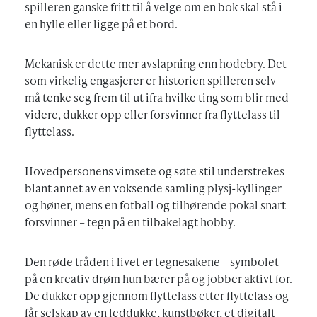
spilleren ganske fritt til å velge om en bok skal stå i
en hylle eller ligge på et bord.
Mekanisk er dette mer avslapning enn hodebry. Det
som virkelig engasjerer er historien spilleren selv
må tenke seg frem til ut ifra hvilke ting som blir med
videre, dukker opp eller forsvinner fra flyttelass til
flyttelass.
Hovedpersonens vimsete og søte stil understrekes
blant annet av en voksende samling plysj-kyllinger
og høner, mens en fotball og tilhørende pokal snart
forsvinner – tegn på en tilbakelagt hobby.
Den røde tråden i livet er tegnesakene – symbolet
på en kreativ drøm hun bærer på og jobber aktivt for.
De dukker opp gjennom flyttelass etter flyttelass og
får selskap av en leddukke, kunstbøker, et digitalt