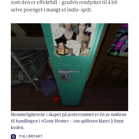
som den er effektfull – gradvis rendyrket til å bli
selve poenget i mangt et indie-spill.
Hemmelighetene i skapet på jenterommet er én av nøklene
til handlingen i «Gone Home» – om spilleren klarer å finne
koden.
FOTO:
FULLBRIGHT