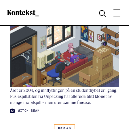
Kontekst
MENY
SØK
Året er 2004, og innflyttingen på en studenthybel er i gang.
Puslespillstilen fra Unpacking har allerede blitt klonet av
mange mobilspill – men uten samme finesse.
FOTO:
WITCH BEAM
ESSAY