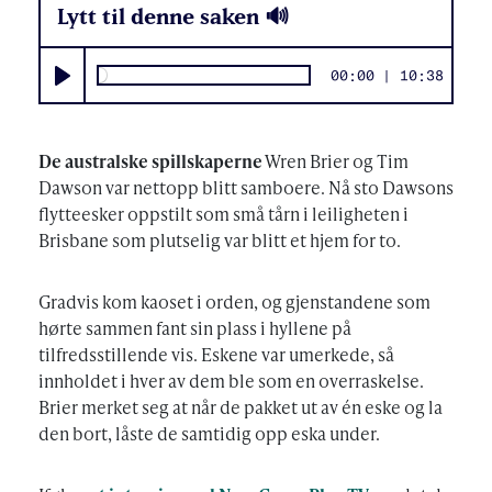
Lytt til denne saken 🔊
00:00
10:38
Play
De australske spillskaperne
Wren Brier og Tim
Dawson var nettopp blitt samboere. Nå sto Dawsons
flytteesker oppstilt som små tårn i leiligheten i
Brisbane som plutselig var blitt et hjem for to.
Gradvis kom kaoset i orden, og gjenstandene som
hørte sammen fant sin plass i hyllene på
tilfredsstillende vis. Eskene var umerkede, så
innholdet i hver av dem ble som en overraskelse.
Brier merket seg at når de pakket ut av én eske og la
den bort, låste de samtidig opp eska under.