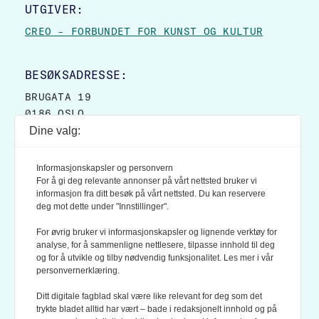
UTGIVER:
CREO – FORBUNDET FOR KUNST OG KULTUR
BESØKSADRESSE:
BRUGATA 19
0186 OSLO
Dine valg:
POSTADRESSE:
POSTBOKS 9007 GRØNLAND
Informasjonskapsler og personvern
0133 OSLO
For å gi deg relevante annonser på vårt nettsted bruker vi
informasjon fra ditt besøk på vårt nettsted. Du kan reservere
deg mot dette under "Innstillinger".
LES OGSÅ:
KONTEKSTS PERSONVERN-POLICY
For øvrig bruker vi informasjonskapsler og lignende verktøy for
analyse, for å sammenligne nettlesere, tilpasse innhold til deg
og for å utvikle og tilby nødvendig funksjonalitet. Les mer i vår
personvernerklæring.
Ditt digitale fagblad skal være like relevant for deg som det
trykte bladet alltid har vært – bade i redaksjonelt innhold og på