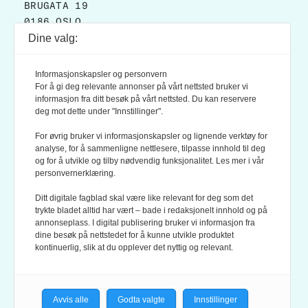
BRUGATA 19
0186 OSLO
Dine valg:
POSTADRESSE:
POSTBOKS 9007 GRØNLAND
Informasjonskapsler og personvern
0133 OSLO
For å gi deg relevante annonser på vårt nettsted bruker vi
informasjon fra ditt besøk på vårt nettsted. Du kan reservere
deg mot dette under "Innstillinger".
LES OGSÅ:
KONTEKSTS PERSONVERN-POLICY
For øvrig bruker vi informasjonskapsler og lignende verktøy for
analyse, for å sammenligne nettlesere, tilpasse innhold til deg
og for å utvikle og tilby nødvendig funksjonalitet. Les mer i vår
personvernerklæring.
Ditt digitale fagblad skal være like relevant for deg som det
trykte bladet alltid har vært – bade i redaksjonelt innhold og på
annonseplass. I digital publisering bruker vi informasjon fra
dine besøk på nettstedet for å kunne utvikle produktet
KONTEKST ER MEDLEM AV FAGPRESSEN OG
kontinuerlig, slik at du opplever det nyttig og relevant.
NORSK TIDSSKRIFTFORENING.
REDAKSJONEN FØLGER
REDAKTØRPLAKATEN
OG
VÆR VARSOM-PLAKATEN
Avvis alle
Godta valgte
Innstillinger