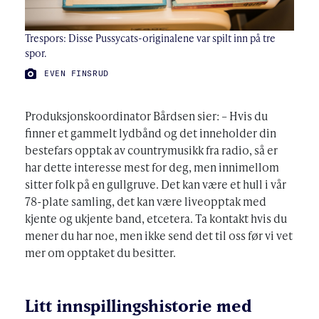
Trespors: Disse Pussycats-originalene var spilt inn på tre
spor.
FOTO:
EVEN FINSRUD
Produksjonskoordinator Bårdsen sier: – Hvis du
finner et gammelt lydbånd og det inneholder din
bestefars opptak av countrymusikk fra radio, så er
har dette interesse mest for deg, men innimellom
sitter folk på en gullgruve. Det kan være et hull i vår
78-plate samling, det kan være liveopptak med
kjente og ukjente band, etcetera. Ta kontakt hvis du
mener du har noe, men ikke send det til oss før vi vet
mer om opptaket du besitter.
Litt innspillingshistorie med