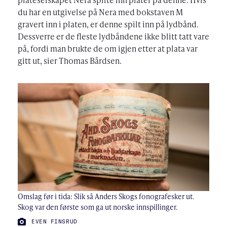
du har en utgivelse på Nera med bokstaven M
gravert inn i platen, er denne spilt inn på lydbånd.
Dessverre er de fleste lydbåndene ikke blitt tatt vare
på, fordi man brukte de om igjen etter at plata var
gitt ut, sier Thomas Bårdsen.
Omslag før i tida: Slik så Anders Skogs fonografesker ut.
Skog var den første som ga ut norske innspillinger.
FOTO:
EVEN FINSRUD