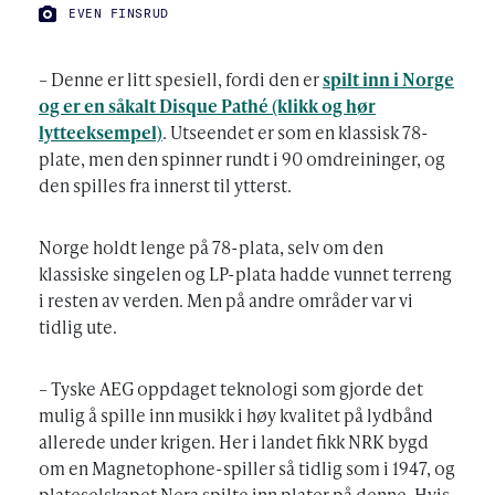
FOTO:
EVEN FINSRUD
– Denne er litt spesiell, fordi den er
spilt inn i Norge
og er en såkalt Disque Pathé
(klikk og hør
lytteeksempel)
. Utseendet er som en klassisk 78-
plate, men den spinner rundt i 90 omdreininger, og
den spilles fra innerst til ytterst.
Norge holdt lenge på 78-plata, selv om den
klassiske singelen og LP-plata hadde vunnet terreng
i resten av verden. Men på andre områder var vi
tidlig ute.
– Tyske AEG oppdaget teknologi som gjorde det
mulig å spille inn musikk i høy kvalitet på lydbånd
allerede under krigen. Her i landet fikk NRK bygd
om en Magnetophone-spiller så tidlig som i 1947, og
plateselskapet Nera spilte inn plater på denne. Hvis