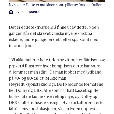
Ny spiller: Dette er maskinen som spiller av fonografruller.
FOTO:
EVEN FINSRUD
Det er et detektivarbeid å finne ut av dette. Noen
ganger står det skrevet ganske mye teknisk på
eskene, andre ganger er det heller sparsomt med
informasjon.
– Vi akkumulerer hele tiden ny viten, sier Bårdsen, og
prøver å illustrere hvor komplisert dette kan være,
dilemmaer man står i: Da man jobbet med lydbånd
på 70- og 80-tallet, brukte man
støyreduksjonsteknologi. De to ledende formatene
het Dolby og DBX. Alle som har hatt kassettspiller
husker at de kunne suse veldig mye, og Dolby og
DBX skulle redusere susinga. Hvis du kalibrerer etter
fabrikkens spesifikasjoner, så kan lyden oppleves