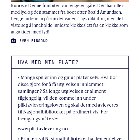
Kuriosa: Denne filmbiten var lenge en gåte. Den har riller
med lyd og den stammet fra boet etter Roald Amundsen.
Lenge lurte man på om det var en slags diktafon, men det
viste seg å inneholde innleste klokkeslett fra en klokke som
anga tiden med lyd!
FOTO:
EVEN FINSRUD
HVA MED MIN PLATE?
• Mange spiller inn og gir ut plater selv. Hva bør
disse gjøre for å få utgivelsen innlemmet i
samlingen? Så lenge utgivelsen er allment
tilgjengelig, vil den komme inn under
pliktavleveringsloven og skal dermed avleveres
til Nasjonalbiblioteket på ordinært vis. For
fremgangsmåte se:
www.pliktavlevering.no
• Primært vil Nasjonalbiblioteket ha den endelige