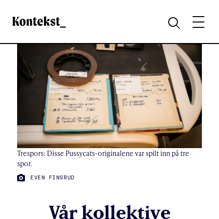
Kontekst
MENY
SØK
Trespors: Disse Pussycats-originalene var spilt inn på tre
spor.
FOTO:
EVEN FINSRUD
Vår kollektive