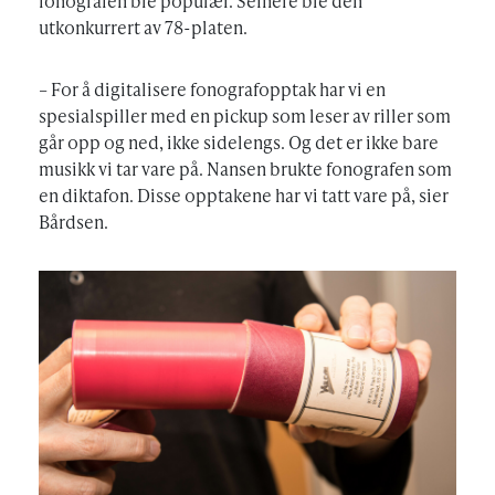
fonografen ble populær. Seinere ble den
utkonkurrert av 78-platen.
– For å digitalisere fonografopptak har vi en
spesialspiller med en pickup som leser av riller som
går opp og ned, ikke sidelengs. Og det er ikke bare
musikk vi tar vare på. Nansen brukte fonografen som
en diktafon. Disse opptakene har vi tatt vare på, sier
Bårdsen.