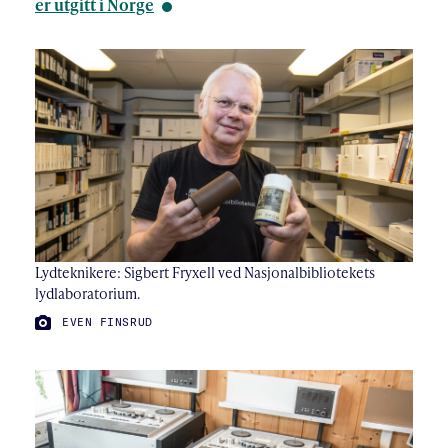
er utgitt i Norge
Lydteknikere: Sigbert Fryxell ved Nasjonalbibliotekets
lydlaboratorium.
FOTO:
EVEN FINSRUD