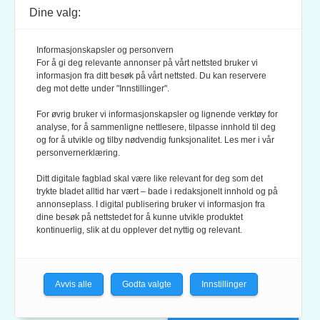
Dine valg:
POSTADRESSE:
POSTBOKS 9007 GRØNLAND
Informasjonskapsler og personvern
0133 OSLO
For å gi deg relevante annonser på vårt nettsted bruker vi
informasjon fra ditt besøk på vårt nettsted. Du kan reservere
deg mot dette under "Innstillinger".
LES OGSÅ:
KONTEKSTS PERSONVERN-POLICY
For øvrig bruker vi informasjonskapsler og lignende verktøy for
analyse, for å sammenligne nettlesere, tilpasse innhold til deg
og for å utvikle og tilby nødvendig funksjonalitet. Les mer i vår
personvernerklæring.
Ditt digitale fagblad skal være like relevant for deg som det
trykte bladet alltid har vært – bade i redaksjonelt innhold og på
annonseplass. I digital publisering bruker vi informasjon fra
dine besøk på nettstedet for å kunne utvikle produktet
KONTEKST ER MEDLEM AV FAGPRESSEN OG
kontinuerlig, slik at du opplever det nyttig og relevant.
NORSK TIDSSKRIFTFORENING.
REDAKSJONEN FØLGER
REDAKTØRPLAKATEN
OG
VÆR VARSOM-PLAKATEN
Avvis alle
Godta valgte
Innstillinger