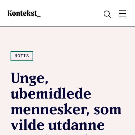
Kontekst
MENY
SØK
NOTIS
Unge,
ubemidlede
mennesker, som
vilde utdanne