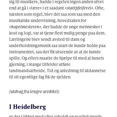
sig til musikere, hadde i regelen ingen anden utvei
end at gå i «lære» i et saadant
«stattpfeiferei»
. Ofte,
næsten som regel, blev det saa som saa med den
musikalske undervisning, hovedsaken for
«kapelmesteren»
, der hadde de unge mennesker i
kost og logi, var at tjene flest mulig penge paa dem.
Lærlingene blev sendt avsted til dans og
underholdningsmusik saa snart de kunde holde paa
instrumentet, saa det fik utseende av at de kunde
spille. Og ellers maatte de hjælpe til med al husets
gjerning, i mange tilfelder utføre
landmandsarbeide. Tid og anledning til utdannelse
til sit egentlige fag fik de sjelden.
(utdrag fra lengre artikkel)
I Heidelberg
er der i likhet med i fjor avholdt en nordisk musik-