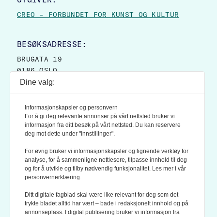
CREO – FORBUNDET FOR KUNST OG KULTUR
BESØKSADRESSE:
BRUGATA 19
0186 OSLO
Dine valg:
POSTADRESSE:
POSTBOKS 9007 GRØNLAND
Informasjonskapsler og personvern
0133 OSLO
For å gi deg relevante annonser på vårt nettsted bruker vi
informasjon fra ditt besøk på vårt nettsted. Du kan reservere
deg mot dette under "Innstillinger".
LES OGSÅ:
KONTEKSTS PERSONVERN-POLICY
For øvrig bruker vi informasjonskapsler og lignende verktøy for
analyse, for å sammenligne nettlesere, tilpasse innhold til deg
og for å utvikle og tilby nødvendig funksjonalitet. Les mer i vår
personvernerklæring.
Ditt digitale fagblad skal være like relevant for deg som det
trykte bladet alltid har vært – bade i redaksjonelt innhold og på
annonseplass. I digital publisering bruker vi informasjon fra