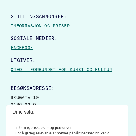
STILLINGSANNONSER:
INFORMASJON OG PRISER
SOSIALE MEDIER:
FACEBOOK
UTGIVER:
CREO – FORBUNDET FOR KUNST OG KULTUR
BESØKSADRESSE:
BRUGATA 19
0186 OSLO
Dine valg:
POSTADRESSE:
POSTBOKS 9007 GRØNLAND
Informasjonskapsler og personvern
0133 OSLO
For å gi deg relevante annonser på vårt nettsted bruker vi