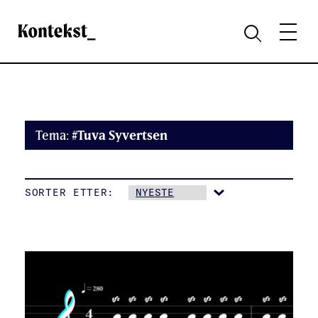
Kontekst
MENY
SØK
Tema:
#Tuva Syvertsen
SORTER ETTER: