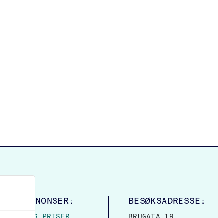
LINGSANNONSER:
BESØKSADRESSE:
MASJON OG PRISER
BRUGATA 19