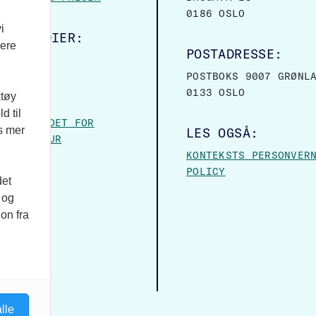
0186 OSLO
i
ALE MEDIER:
vere
POSTADRESSE:
OOK
POSTBOKS 9007 GRØNL
0133 OSLO
ktøy
VER:
d til
– FORBUNDET FOR
es mer
LES OGSÅ:
 OG KULTUR
KONTEKSTS PERSONVER
POLICY
det
 og
on fra
lle