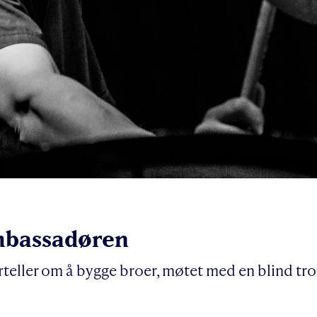
ambassadøren
teller om å bygge broer, møtet med en blind tr