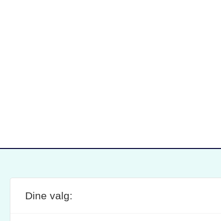
Dine valg:
SITE FOOTER
ANSVARLIG REDAKTØR:
STIL
BRAND BARSTEIN
INFOR