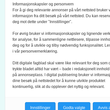
Informasjonskapsler og personvern
For å gi deg relevante annonser på vårt nettsted bruker v
JOURNALISTER:
SOSI
informasjon fra ditt besøk på vårt nettsted. Du kan reser
EVEN FINSRUD
FACEB
deg mot dette under "Innstillinger".
For øvrig bruker vi informasjonskapsler og lignende ver
BIDRAGSYTERE:
UTGI
for analyse, for å sammenligne nettlesere, tilpasse innhol
MAREN DUAAS, RONJA
CREO 
deg og for å utvikle og tilby nødvendig funksjonalitet. L
SAGSTUEN LARSEN, KNUT
KUNST
i vår personvernerklæring.
LØVÅS, ANLOV PETER
MATHIESEN, JO FOUGNER
Ditt digitale fagblad skal være like relevant for deg som 
SKAANSAR, EINAR STRAY,
trykte bladet alltid har vært – bade i redaksjonelt innhold
TELLEF ØGRIM.
på annonseplass. I digital publisering bruker vi informasj
dine besøk på nettstedet for å kunne utvikle produktet
STILLINGSANNONSER:
kontinuerlig, slik at du opplever det nyttig og relevant.
CHRISTINE ROKKEDAL
Innstillinger
Godta valgte
Avvis a