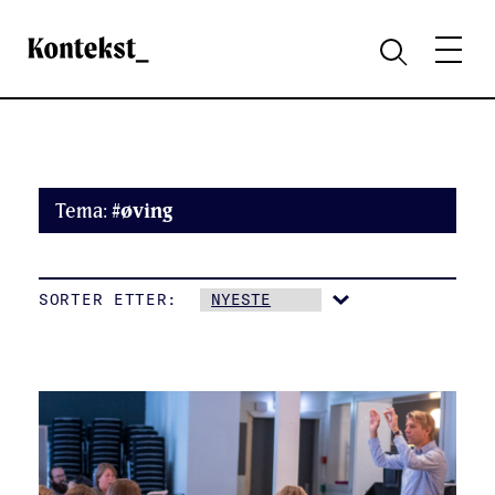
Kontekst
MENY
SØK
Tema:
#øving
SORTER ETTER: