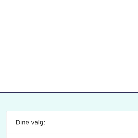
Dine valg:
SITE FOOTER
ANSVARLIG REDAKTØR:
STIL
BRAND BARSTEIN
INFOR