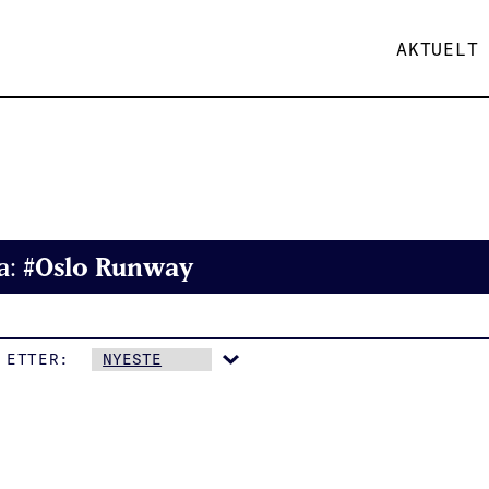
AKTUELT
#Oslo Runway
a:
 ETTER: