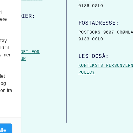
0186 OSLO
i
ALE MEDIER:
vere
POSTADRESSE:
OOK
POSTBOKS 9007 GRØNL
0133 OSLO
ktøy
VER:
d til
– FORBUNDET FOR
es mer
LES OGSÅ:
 OG KULTUR
KONTEKSTS PERSONVER
POLICY
det
 og
on fra
lle