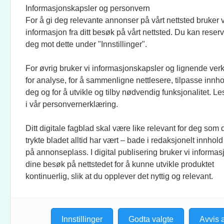
Informasjonskapsler og personvern
For å gi deg relevante annonser på vårt nettsted bruker v
JOURNALISTER:
SOSI
informasjon fra ditt besøk på vårt nettsted. Du kan reser
EVEN FINSRUD
FACEB
deg mot dette under "Innstillinger".
For øvrig bruker vi informasjonskapsler og lignende ver
BIDRAGSYTERE:
UTGI
for analyse, for å sammenligne nettlesere, tilpasse innhol
MAREN DUAAS, RONJA
CREO 
deg og for å utvikle og tilby nødvendig funksjonalitet. L
SAGSTUEN LARSEN, KNUT
KUNST
i vår personvernerklæring.
LØVÅS, ANLOV PETER
MATHIESEN, JO FOUGNER
Ditt digitale fagblad skal være like relevant for deg som 
SKAANSAR, EINAR STRAY,
trykte bladet alltid har vært – bade i redaksjonelt innhold
TELLEF ØGRIM.
på annonseplass. I digital publisering bruker vi informasj
dine besøk på nettstedet for å kunne utvikle produktet
STILLINGSANNONSER:
kontinuerlig, slik at du opplever det nyttig og relevant.
CHRISTINE ROKKEDAL
Innstillinger
Godta valgte
Avvis a