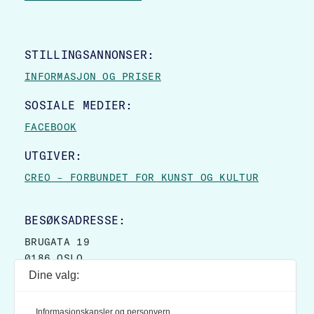
STILLINGSANNONSER:
INFORMASJON OG PRISER
SOSIALE MEDIER:
FACEBOOK
UTGIVER:
CREO – FORBUNDET FOR KUNST OG KULTUR
BESØKSADRESSE:
BRUGATA 19
0186 OSLO
Dine valg:
POSTADRESSE:
POSTBOKS 9007 GRØNLAND
Informasjonskapsler og personvern