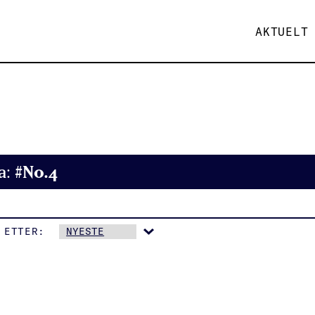
AKTUELT
#No.4
a:
 ETTER: