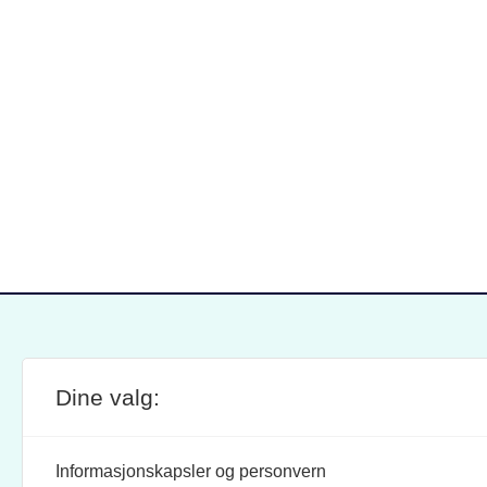
Dine valg:
SITE FOOTER
ANSVARLIG REDAKTØR:
STIL
BRAND BARSTEIN
INFOR
Informasjonskapsler og personvern