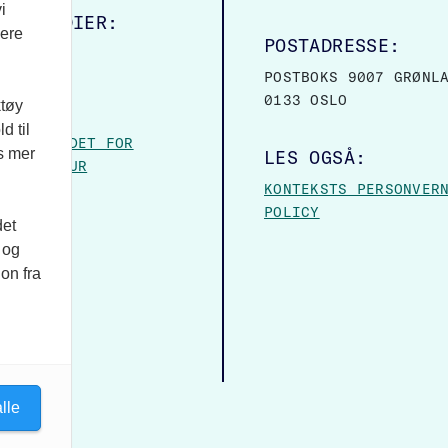
i
ALE MEDIER:
vere
POSTADRESSE:
OOK
POSTBOKS 9007 GRØNL
0133 OSLO
ktøy
VER:
d til
– FORBUNDET FOR
es mer
LES OGSÅ:
 OG KULTUR
KONTEKSTS PERSONVER
POLICY
det
 og
on fra
lle