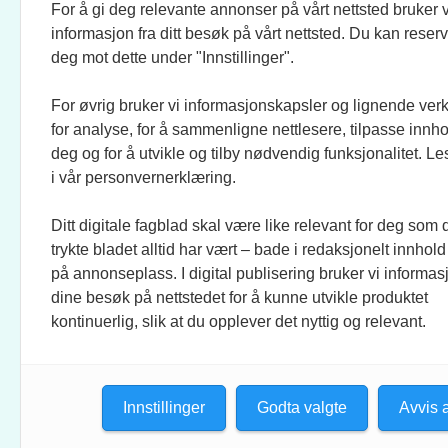
For å gi deg relevante annonser på vårt nettsted bruker v
JOURNALISTER:
SOSI
informasjon fra ditt besøk på vårt nettsted. Du kan reser
EVEN FINSRUD
FACEB
deg mot dette under "Innstillinger".
For øvrig bruker vi informasjonskapsler og lignende ver
BIDRAGSYTERE:
UTGI
for analyse, for å sammenligne nettlesere, tilpasse innhol
MAREN DUAAS, RONJA
CREO 
deg og for å utvikle og tilby nødvendig funksjonalitet. L
SAGSTUEN LARSEN, KNUT
KUNST
i vår personvernerklæring.
LØVÅS, ANLOV PETER
MATHIESEN, JO FOUGNER
Ditt digitale fagblad skal være like relevant for deg som 
SKAANSAR, EINAR STRAY,
trykte bladet alltid har vært – bade i redaksjonelt innhold
TELLEF ØGRIM.
på annonseplass. I digital publisering bruker vi informasj
dine besøk på nettstedet for å kunne utvikle produktet
STILLINGSANNONSER:
kontinuerlig, slik at du opplever det nyttig og relevant.
CHRISTINE ROKKEDAL
Innstillinger
Godta valgte
Avvis a