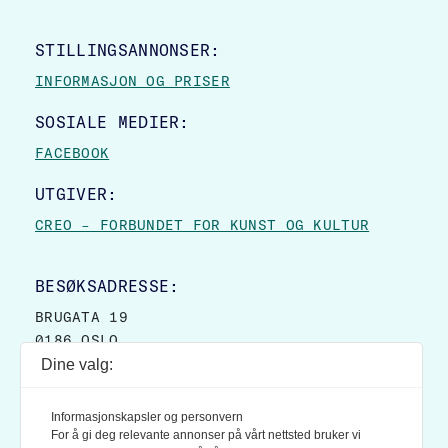
STILLINGSANNONSER:
INFORMASJON OG PRISER
SOSIALE MEDIER:
FACEBOOK
UTGIVER:
CREO – FORBUNDET FOR KUNST OG KULTUR
BESØKSADRESSE:
BRUGATA 19
0186 OSLO
Dine valg:
POSTADRESSE:
POSTBOKS 9007 GRØNLAND
Informasjonskapsler og personvern
0133 OSLO
For å gi deg relevante annonser på vårt nettsted bruker vi