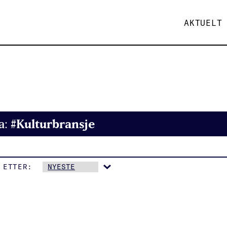
AKTUELT
#Kulturbransje
a:
 ETTER: