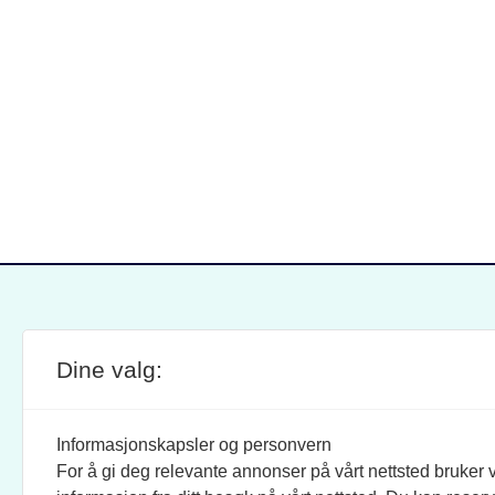
Dine valg:
SITE FOOTER
ANSVARLIG REDAKTØR:
STIL
BRAND BARSTEIN
INFOR
Informasjonskapsler og personvern
For å gi deg relevante annonser på vårt nettsted bruker v
JOURNALISTER:
SOSI