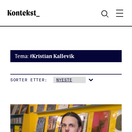
Kontekst
MENY
SØK
Tema:
#Kristian Kallevik
SORTER ETTER: