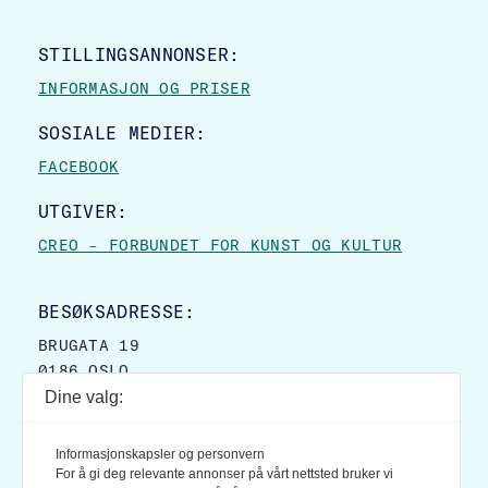
STILLINGSANNONSER:
INFORMASJON OG PRISER
SOSIALE MEDIER:
FACEBOOK
UTGIVER:
CREO – FORBUNDET FOR KUNST OG KULTUR
BESØKSADRESSE:
BRUGATA 19
0186 OSLO
Dine valg:
POSTADRESSE:
POSTBOKS 9007 GRØNLAND
Informasjonskapsler og personvern
0133 OSLO
For å gi deg relevante annonser på vårt nettsted bruker vi