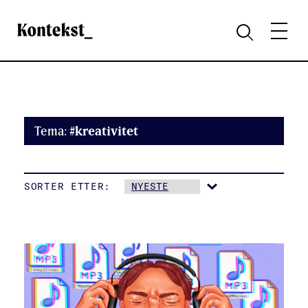
Kontekst
MENY
SØK
Tema:
#kreativitet
SORTER ETTER: