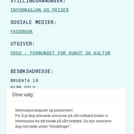
STILLINGSANNONSER:
INFORMASJON OG PRISER
SOSIALE MEDIER:
FACEBOOK
UTGIVER:
CREO – FORBUNDET FOR KUNST OG KULTUR
BESØKSADRESSE:
BRUGATA 19
0186 OSLO
Dine valg:
POSTADRESSE:
POSTBOKS 9007 GRØNLAND
Informasjonskapsler og personvern
0133 OSLO
For å gi deg relevante annonser på vårt nettsted bruker vi
informasjon fra ditt besøk på vårt nettsted. Du kan reservere
deg mot dette under "Innstillinger".
LES OGSÅ: