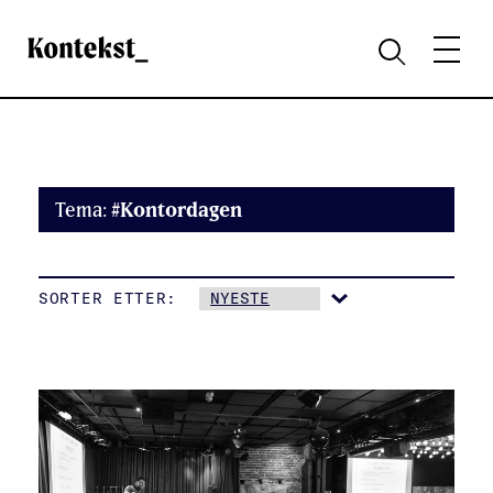
Kontekst
MENY
SØK
Tema:
#Kontordagen
SORTER ETTER: