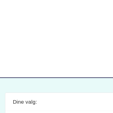
Dine valg:
SITE FOOTER
ANSVARLIG REDAKTØR:
STIL