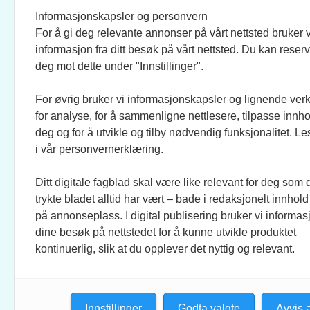
BRAND BARSTEIN
INFOR
Informasjonskapsler og personvern
For å gi deg relevante annonser på vårt nettsted bruker v
JOURNALISTER:
SOSI
informasjon fra ditt besøk på vårt nettsted. Du kan reser
EVEN FINSRUD
FACEB
deg mot dette under "Innstillinger".
For øvrig bruker vi informasjonskapsler og lignende ver
BIDRAGSYTERE:
UTGI
for analyse, for å sammenligne nettlesere, tilpasse innhol
MAREN DUAAS, RONJA
CREO 
deg og for å utvikle og tilby nødvendig funksjonalitet. L
SAGSTUEN LARSEN, KNUT
KUNST
i vår personvernerklæring.
LØVÅS, ANLOV PETER
MATHIESEN, JO FOUGNER
Ditt digitale fagblad skal være like relevant for deg som 
SKAANSAR, EINAR STRAY,
trykte bladet alltid har vært – bade i redaksjonelt innhold
TELLEF ØGRIM.
på annonseplass. I digital publisering bruker vi informasj
dine besøk på nettstedet for å kunne utvikle produktet
STILLINGSANNONSER:
kontinuerlig, slik at du opplever det nyttig og relevant.
CHRISTINE ROKKEDAL
Innstillinger
Godta valgte
Avvis a