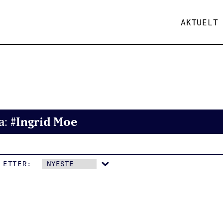
AKTUELT
#Ingrid Moe
a:
 ETTER: