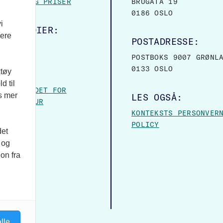
MASJON OG PRISER
BRUGATA 19
0186 OSLO
i
ALE MEDIER:
vere
POSTADRESSE:
OOK
POSTBOKS 9007 GRØNL
0133 OSLO
ktøy
VER:
d til
– FORBUNDET FOR
es mer
LES OGSÅ:
 OG KULTUR
KONTEKSTS PERSONVER
POLICY
det
 og
on fra
lle