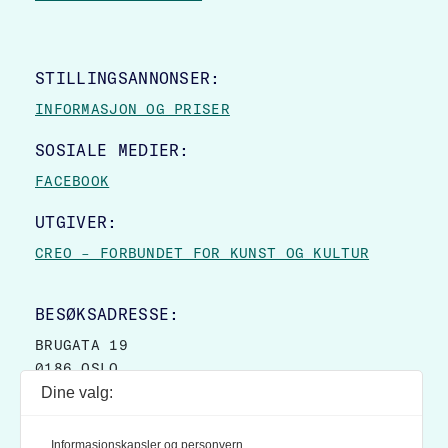
STILLINGSANNONSER:
INFORMASJON OG PRISER
SOSIALE MEDIER:
FACEBOOK
UTGIVER:
CREO – FORBUNDET FOR KUNST OG KULTUR
BESØKSADRESSE:
BRUGATA 19
0186 OSLO
Dine valg:
POSTADRESSE:
POSTBOKS 9007 GRØNLAND
Informasjonskapsler og personvern