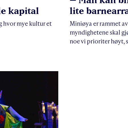
le kapital
lite barnear
 hvor mye kultur et
Miniøya er rammet av 
myndighetene skal gjør
noe vi prioriter høyt, 