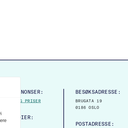
LINGSANNONSER:
BESØKSADRESSE:
MASJON OG PRISER
BRUGATA 19
0186 OSLO
i
ALE MEDIER:
vere
POSTADRESSE:
OOK