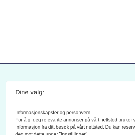
Dine valg:
SITE FOOTER
ANSVARLIG REDAKTØR:
STIL
BRAND BARSTEIN
INFOR
Informasjonskapsler og personvern
For å gi deg relevante annonser på vårt nettsted bruker v
JOURNALISTER:
SOSI
informasjon fra ditt besøk på vårt nettsted. Du kan reser
EVEN FINSRUD
FACEB
deg mot dette under "Innstillinger".