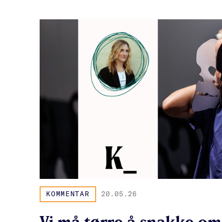
KOMMENTAR
20.05.26
Vi må tørre å snakke om