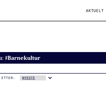
AKTUELT
#Barnekultur
a:
 ETTER: