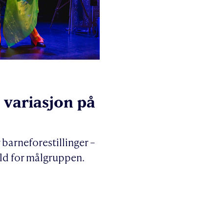
e variasjon på
 barneforestillinger –
old for målgruppen.