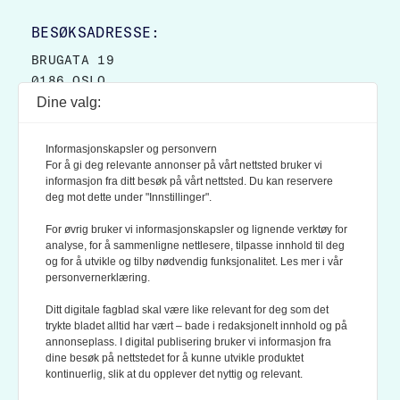
BESØKSADRESSE:
BRUGATA 19
0186 OSLO
Dine valg:
POSTADRESSE:
POSTBOKS 9007 GRØNLAND
Informasjonskapsler og personvern
0133 OSLO
For å gi deg relevante annonser på vårt nettsted bruker vi
informasjon fra ditt besøk på vårt nettsted. Du kan reservere
deg mot dette under "Innstillinger".
LES OGSÅ:
KONTEKSTS PERSONVERN-POLICY
For øvrig bruker vi informasjonskapsler og lignende verktøy for
analyse, for å sammenligne nettlesere, tilpasse innhold til deg
og for å utvikle og tilby nødvendig funksjonalitet. Les mer i vår
personvernerklæring.
Ditt digitale fagblad skal være like relevant for deg som det
trykte bladet alltid har vært – bade i redaksjonelt innhold og på
annonseplass. I digital publisering bruker vi informasjon fra
dine besøk på nettstedet for å kunne utvikle produktet
KONTEKST ER MEDLEM AV FAGPRESSEN OG
kontinuerlig, slik at du opplever det nyttig og relevant.
NORSK TIDSSKRIFTFORENING.