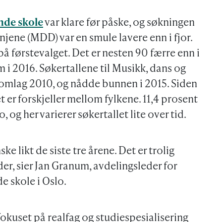
ende skole
var klare før påske, og søkningen
njene (MDD) var en smule lavere enn i fjor.
 førstevalget. Det er nesten 90 færre enn i
 i 2016. Søkertallene til Musikk, dans og
 omlag 2010, og nådde bunnen i 2015. Siden
 er forskjeller mellom fylkene. 11,4 prosent
, og her varierer søkertallet lite over tid.
ske likt de siste tre årene. Det er trolig
er, sier Jan Granum, avdelingsleder for
e skole i Oslo.
fokuset på realfag og studiespesialisering