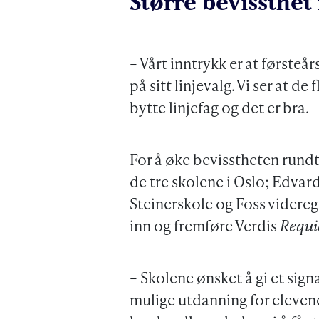
Større bevissthet 
– Vårt inntrykk er at førsteår
på sitt linjevalg. Vi ser at de
bytte linjefag og det er bra.
For å øke bevisstheten rundt
de tre skolene i Oslo; Edva
Steinerskole og Foss vider
inn og fremføre Verdis
Requ
– Skolene ønsket å gi et sign
mulige utdanning for elevene