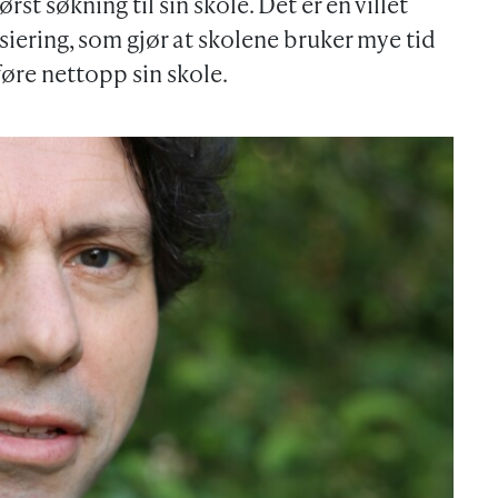
rst søkning til sin skole. Det er en villet
nsiering, som gjør at skolene bruker mye tid
øre nettopp sin skole.