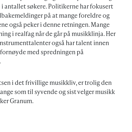
 i antallet søkere. Politikerne har fokusert
 tilbakemeldinger på at mange foreldre og
ne også peker i denne retningen. Mange
ng i realfag når de går på musikklinja. Her
 instrumenttalenter også har talent innen
et fornøyde med spredningen på
.
n i det frivillige musikkliv, er trolig den
mange som til syvende og sist velger musikk
eker Granum.