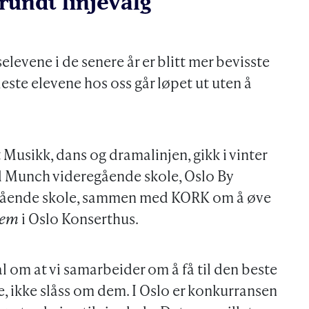
rundt linjevalg
selevene i de senere år er blitt mer bevisste
 fleste elevene hos oss går løpet ut uten å
 Musikk, dans og dramalinjen, gikk i vinter
rd Munch videregående skole, Oslo By
egående skole, sammen med KORK om å øve
iem
i Oslo Konserthus.
al om at vi samarbeider om å få til den beste
, ikke slåss om dem. I Oslo er konkurransen