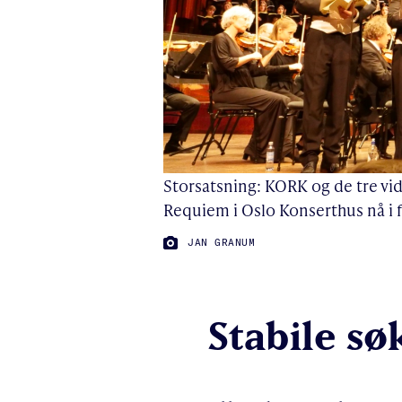
Storsatsning: KORK og de tre v
Requiem i Oslo Konserthus nå i f
FOTO:
JAN GRANUM
Stabile sø