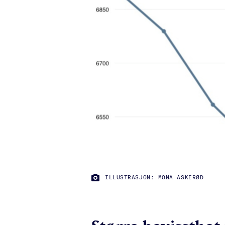
FOTO:
ILLUSTRASJON: MONA ASKERØD