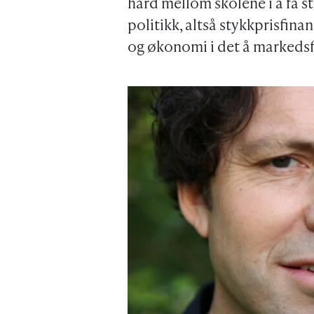
hard mellom skolene i å få stø
politikk, altså stykkprisfina
og økonomi i det å markedsf