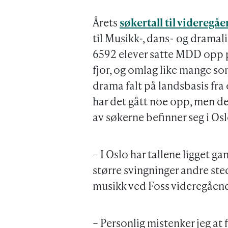
Årets
søkertall til videregå
til Musikk-, dans- og dramali
6592 elever satte MDD opp på
fjor, og omlag like mange som
drama falt på landsbasis fra
har det gått noe opp, men det
av søkerne befinner seg i Oslo
– I Oslo har tallene ligget gan
større svingninger andre sted
musikk ved Foss videregåend
– Personlig mistenker jeg at 