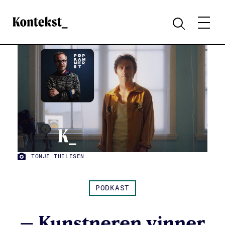
Kontekst
MENY
SØK
TONJE THILESEN
FOTO:
PODKAST
– Kunstneren vinner