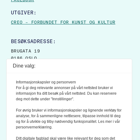
UTGIVER:
CREO – FORBUNDET FOR KUNST OG KULTUR
BESØKSADRESSE:
BRUGATA 19
0186 OSLO
Dine valg:
POSTADRESSE:
POSTBOKS 9007 GRØNLAND
Informasjonskapsler og personvern
0133 OSLO
For å gi deg relevante annonser på vårt nettsted bruker vi
informasjon fra ditt besøk på vårt nettsted. Du kan reservere
deg mot dette under "Innstillinger".
LES OGSÅ:
KONTEKSTS PERSONVERN-POLICY
For øvrig bruker vi informasjonskapsler og lignende verktøy for
analyse, for å sammenligne nettlesere, tilpasse innhold til deg
og for å utvikle og tilby nødvendig funksjonalitet. Les mer i vår
personvernerklæring.
Ditt digitale fagblad skal være like relevant for deg som det