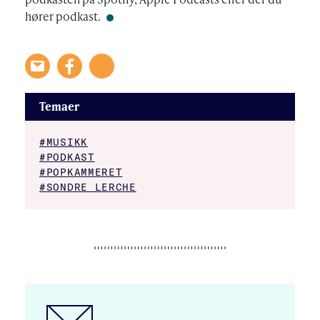
hører podkast.
Temaer
#MUSIKK
#PODKAST
#POPKAMMERET
#SONDRE LERCHE