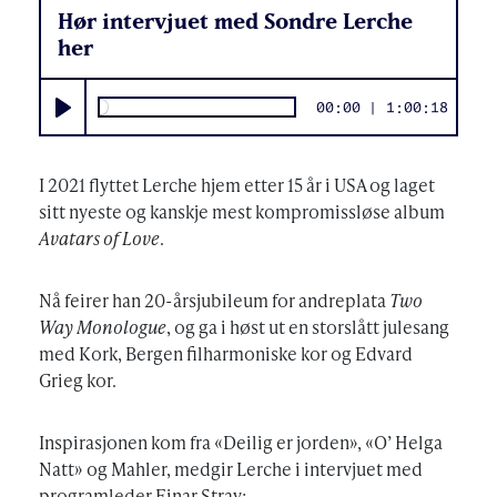
Hør intervjuet med Sondre Lerche
her
00:00
1:00:18
Play
I 2021 flyttet Lerche hjem etter 15 år i USA og laget
sitt nyeste og kanskje mest kompromissløse album
Avatars of Love
.
Nå feirer han 20-årsjubileum for andreplata
Two
Way Monologue
, og ga i høst ut en storslått julesang
med Kork, Bergen filharmoniske kor og Edvard
Grieg kor.
Inspirasjonen kom fra «Deilig er jorden», «O’ Helga
Natt» og Mahler, medgir Lerche i intervjuet med
programleder Einar Stray: