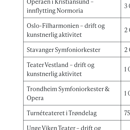
Operaen i Kristiansund –
3
innflytting Normoria
Oslo-Filharmonien – drift og
2
kunstnerlig aktivitet
Stavanger Symfoniorkester
2
Teater Vestland – drift og
1
kunstnerlig aktivitet
Trondheim Symfoniorkester &
1
Opera
Turnéteateret i Trøndelag
7
Unge Viken Teater – drift og