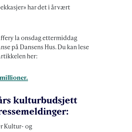
ekkasjer» har det i år vært
Jaffery la onsdag ettermiddag
anse på Dansens Hus. Du kan lese
artikkelen her:
 millioner.
rs kulturbudsjett
ressemeldinger:
r Kultur- og