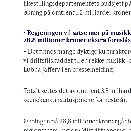
likestillingsdepartementets budsjett på 
økning på omtrent 1.2 milliarder kroner
• Regjeringen vil satse mer på musik
28.8 millioner kroner ekstra foreslås
– Det finnes mange dyktige kulturaktøre
vi driftstilskuddet til en rekke musikk- 
Lubna Jaffery i en pressemelding.
Totalt settes det av omtrent 3,5 milliar
scenekunstinstitusjonene for neste år.
Økningen på 28,8 millioner kroner går bl
regionteatre, region-/distriktsoperaer o