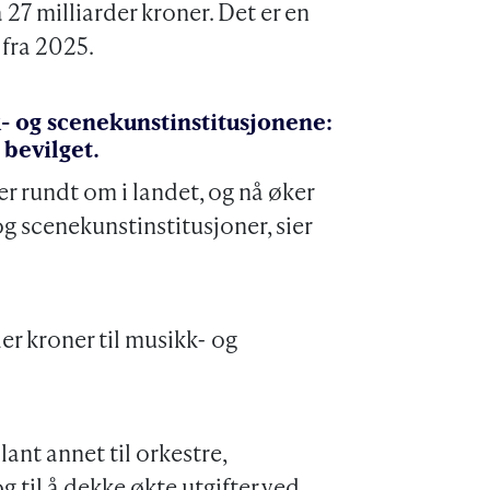
27 milliarder kroner. Det er en
 fra 2025.
k- og scenekunstinstitusjonene:
 bevilget.
r rundt om i landet, og nå øker
og scenekunstinstitusjoner, sier
der kroner til musikk- og
ant annet til orkestre,
g til å dekke økte utgifter ved