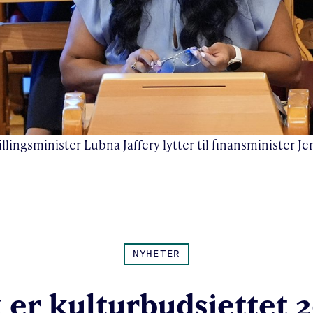
llingsminister Lubna Jaffery lytter til finansminister J
NYHETER
k er kulturbudsjettet 