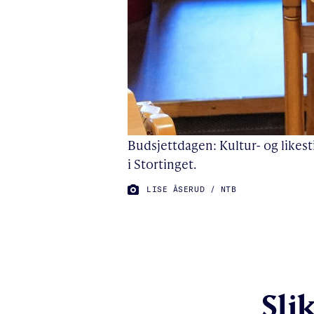
Budsjettdagen: Kultur- og likesti
i Stortinget.
FOTO:
LISE ÅSERUD / NTB
Sli