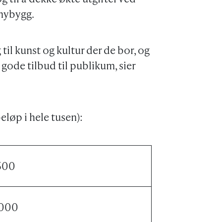
 nybygg.
g til kunst og kultur der de bor, og
 gode tilbud til publikum, sier
eløp i hele tusen):
500
 000