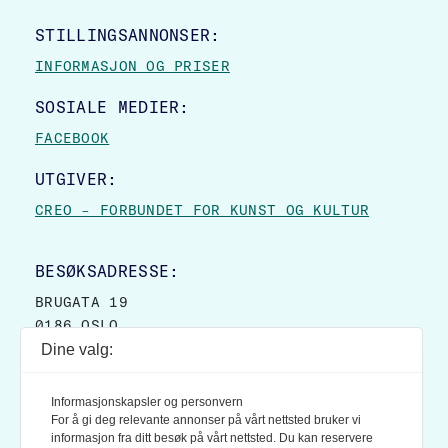
STILLINGSANNONSER:
INFORMASJON OG PRISER
SOSIALE MEDIER:
FACEBOOK
UTGIVER:
CREO – FORBUNDET FOR KUNST OG KULTUR
BESØKSADRESSE:
BRUGATA 19
0186 OSLO
Dine valg:
POSTADRESSE:
POSTBOKS 9007 GRØNLAND
Informasjonskapsler og personvern
0133 OSLO
For å gi deg relevante annonser på vårt nettsted bruker vi
informasjon fra ditt besøk på vårt nettsted. Du kan reservere