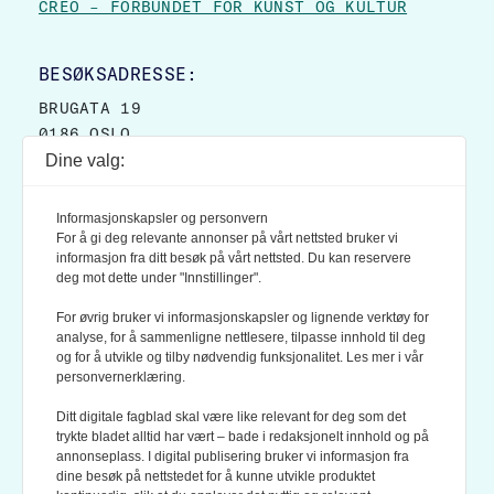
CREO – FORBUNDET FOR KUNST OG KULTUR
BESØKSADRESSE:
BRUGATA 19
0186 OSLO
Dine valg:
POSTADRESSE:
POSTBOKS 9007 GRØNLAND
Informasjonskapsler og personvern
0133 OSLO
For å gi deg relevante annonser på vårt nettsted bruker vi
informasjon fra ditt besøk på vårt nettsted. Du kan reservere
deg mot dette under "Innstillinger".
LES OGSÅ:
KONTEKSTS PERSONVERN-POLICY
For øvrig bruker vi informasjonskapsler og lignende verktøy for
analyse, for å sammenligne nettlesere, tilpasse innhold til deg
og for å utvikle og tilby nødvendig funksjonalitet. Les mer i vår
personvernerklæring.
Ditt digitale fagblad skal være like relevant for deg som det
trykte bladet alltid har vært – bade i redaksjonelt innhold og på
annonseplass. I digital publisering bruker vi informasjon fra
dine besøk på nettstedet for å kunne utvikle produktet