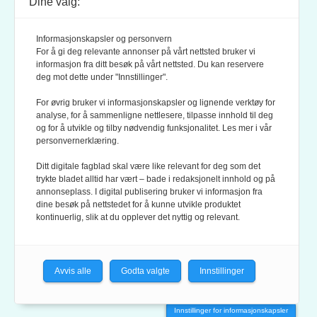
Dine valg:
POSTADRESSE:
POSTBOKS 9007 GRØNLAND
Informasjonskapsler og personvern
0133 OSLO
For å gi deg relevante annonser på vårt nettsted bruker vi
informasjon fra ditt besøk på vårt nettsted. Du kan reservere
deg mot dette under "Innstillinger".
LES OGSÅ:
KONTEKSTS PERSONVERN-POLICY
For øvrig bruker vi informasjonskapsler og lignende verktøy for
analyse, for å sammenligne nettlesere, tilpasse innhold til deg
og for å utvikle og tilby nødvendig funksjonalitet. Les mer i vår
personvernerklæring.
Ditt digitale fagblad skal være like relevant for deg som det
trykte bladet alltid har vært – bade i redaksjonelt innhold og på
annonseplass. I digital publisering bruker vi informasjon fra
dine besøk på nettstedet for å kunne utvikle produktet
KONTEKST ER MEDLEM AV FAGPRESSEN OG
kontinuerlig, slik at du opplever det nyttig og relevant.
NORSK TIDSSKRIFTFORENING.
REDAKSJONEN FØLGER
REDAKTØRPLAKATEN
OG
VÆR VARSOM-PLAKATEN
Avvis alle
Godta valgte
Innstillinger
Innstillinger for informasjonskapsler