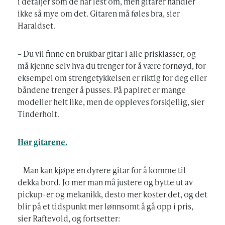
i detaljer som de har lest om, men gitarer handler
ikke så mye om det. Gitaren må føles bra, sier
Haraldset.
– Du vil finne en brukbar gitar i alle prisklasser, og
må kjenne selv hva du trenger for å være fornøyd, for
eksempel om strengetykkelsen er riktig for deg eller
båndene trenger å pusses. På papiret er mange
modeller helt like, men de oppleves forskjellig, sier
Tinderholt.
Hør gitarene.
– Man kan kjøpe en dyrere gitar for å komme til
dekka bord. Jo mer man må justere og bytte ut av
pickup-er og mekanikk, desto mer koster det, og det
blir på et tidspunkt mer lønnsomt å gå opp i pris,
sier Raftevold, og fortsetter: