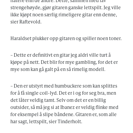
flatere enn de andre. Dette, sammen med lav
strengehøyde, gjør gitaren ganske lettspilt. Jeg ville
ikke kjøpt noen særlig rimeligere gitar enn denne,
sier Raftevold.
Haraldset plukker opp gitaren og spiller noen toner.
– Dette er definitivt en gitar jeg aldri ville turt å
kjøpe på nett. Det blir for mye gambling, for det er
mye som kan gå galt på en så rimelig modell.
– Den er utstyrt med humbuckere som kan splittes
for å få single coil-lyd. Det er i og for seg bra, men
det låter veldig tamt. Selv om det er en billig
outsider, så må jeg si at Ibanez er veldig flinke med
for eksempel å slipe båndene. Gitaren er, som alle
har sagt, lettspilt, sier Tinderholt.