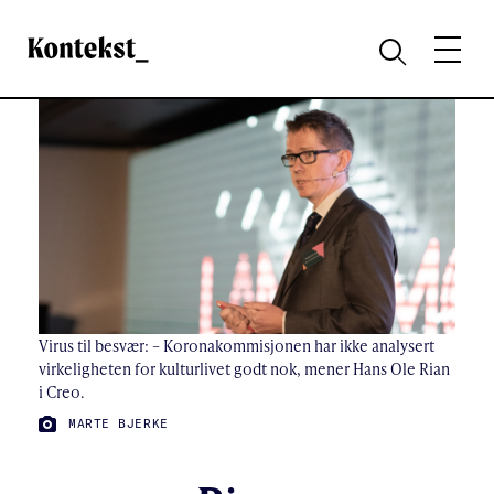
Kontekst
MENY
SØK
Virus til besvær: – Koronakommisjonen har ikke analysert
virkeligheten for kulturlivet godt nok, mener Hans Ole Rian
i Creo.
FOTO:
MARTE BJERKE