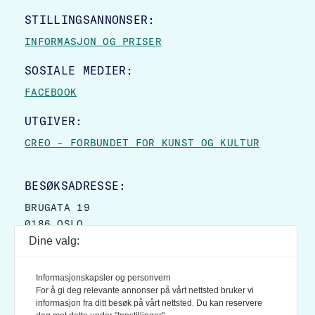
STILLINGSANNONSER:
INFORMASJON OG PRISER
SOSIALE MEDIER:
FACEBOOK
UTGIVER:
CREO – FORBUNDET FOR KUNST OG KULTUR
BESØKSADRESSE:
BRUGATA 19
0186 OSLO
Dine valg:
POSTADRESSE:
POSTBOKS 9007 GRØNLAND
Informasjonskapsler og personvern
0133 OSLO
For å gi deg relevante annonser på vårt nettsted bruker vi
informasjon fra ditt besøk på vårt nettsted. Du kan reservere